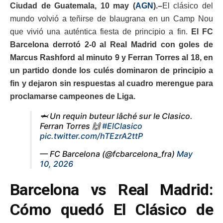
Ciudad de Guatemala, 10 may (
AGN
).–
El clásico del
mundo volvió a teñirse de blaugrana en un Camp Nou
que vivió una auténtica fiesta de principio a fin.
El
FC
Barcelona
derrotó 2-0 al
Real Madrid
con goles de
Marcus Rashford
al minuto 9 y
Ferran Torres
al 18, en
un partido donde los culés dominaron de principio a
fin y dejaron sin respuestas al cuadro merengue para
proclamarse campeones de Liga.
🦈 Un requin buteur lâché sur le Clasico.
Ferran Torres 🙌
#ElClasico
pic.twitter.com/hTEzrA2ttP
— FC Barcelona (@fcbarcelona_fra)
May
10, 2026
Barcelona vs Real Madrid:
Cómo quedó El Clásico de