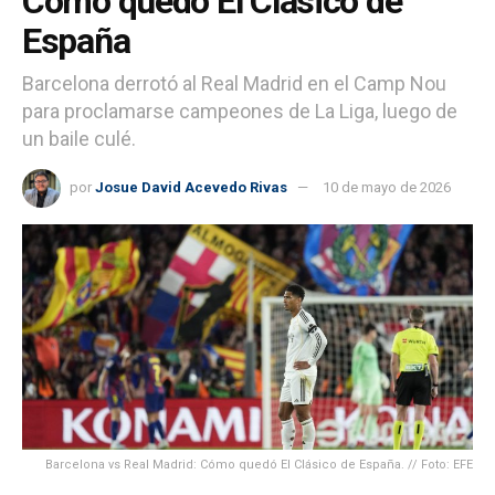
Cómo quedó El Clásico de
España
Barcelona derrotó al Real Madrid en el Camp Nou
para proclamarse campeones de La Liga, luego de
un baile culé.
por
Josue David Acevedo Rivas
10 de mayo de 2026
Barcelona vs Real Madrid: Cómo quedó El Clásico de España. // Foto: EFE