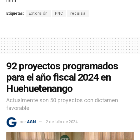
lr/rm
Etiquetas:
Extorsión
PNC
requisa
92 proyectos programados
para el año fiscal 2024 en
Huehuetenango
Actualmente son 50 proyectos con dictamen
favorable.
por
AGN
2 de julio de 2024