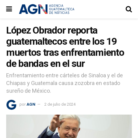
López Obrador reporta
guatemaltecos entre los 19
muertos tras enfrentamiento
de bandas en el sur
Enfrentamiento entre cárteles de Sinaloa y el de
Chiapas y Guatemala causa zozobra en estado
sureño de México.
por
AGN
2 de julio de 2024