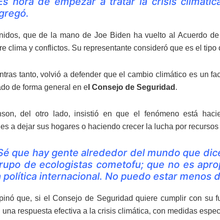
Es hora de empezar a tratar la crisis climáti
gregó.
idos, que de la mano de Joe Biden ha vuelto al Acuerdo de 
re clima y conflictos. Su representante consideró que es el tip
ntras tanto, volvió a defender que el cambio climático es un fa
do de forma general en e
l Consejo de Seguridad
.
nson, del otro lado, insistió en que el fenómeno está hac
s a dejar sus hogares o haciendo crecer la lucha por recursos
Sé que hay gente alrededor del mundo que dic
rupo de ecologistas cometofu; que no es aprop
a política internacional. No puedo estar menos 
inó que, si el Consejo de Seguridad quiere cumplir con su fun
 una respuesta efectiva a la crisis climática, con medidas espec