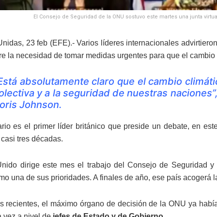
El Consejo de Seguridad de la ONU sostuvo este martes una junta virtual
nidas, 23 feb (EFE).- Varios líderes internacionales advirtiero
e la necesidad de tomar medidas urgentes para que el cambio c
Está absolutamente claro que el cambio climát
olectiva y a la seguridad de nuestras naciones”,
oris Johnson.
rio es el primer líder británico que preside un debate, en este
casi tres décadas.
nido dirige este mes el trabajo del Consejo de Seguridad y h
mo una de sus prioridades. A finales de año, ese país acogerá 
s recientes, el máximo órgano de decisión de la ONU ya había
 vez a nivel de
jefes de Estado y de Gobierno
.