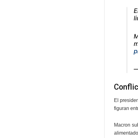
E
l
M
m
p
—
Confli
El preside
figuran en
Macron sub
alimentado