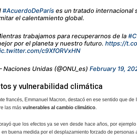
l
#AcuerdoDeParís
es un tratado internacional
imitar el calentamiento global.
ientras trabajamos para recuperarnos de la
#C
ejor por el planeta y nuestro futuro.
https://t
ic.twitter.com/c9XfORVxHN
 Naciones Unidas (@ONU_es)
February 19, 20
ctos y vulnerabilidad climática
nte francés, Emmanuel Macron, destacó en ese sentido que de l
tre las más
vulnerables al cambio climático
.
rayó que los efectos ya se ven desde hace años, por ejemplo c
 en buena medida por el desplazamiento forzado de personas 