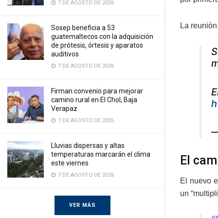
7 DE AGOSTO DE 2026
La reunión
Sosep beneficia a 53
guatemaltecos con la adquisición
de prótesis, órtesis y aparatos
S
auditivos
m
7 DE AGOSTO DE 2026
E
Firman convenio para mejorar
camino rural en El Chol, Baja
h
Verapaz
7 DE AGOSTO DE 2026
—
Lluvias dispersas y altas
temperaturas marcarán el clima
El cam
este viernes
7 DE AGOSTO DE 2026
El nuevo e
un “multip
VER MÁS