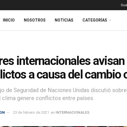
Gua
INICIO
NOSOTROS
NOTICIAS
CATEGORÍAS
res internacionales avisan 
lictos a causa del cambio 
jo de Seguridad de Naciones Unidas discutió sobre 
l clima genere conflictos entre países.
GN
23 de febrero de 2021
en
INTERNACIONALES