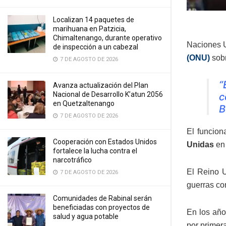
Localizan 14 paquetes de
marihuana en Patzicia,
Chimaltenango, durante operativo
Naciones U
de inspección a un cabezal
(ONU)
sobr
7 DE AGOSTO DE 2026
“
Avanza actualización del Plan
Nacional de Desarrollo K’atun 2056
c
en Quetzaltenango
B
7 DE AGOSTO DE 2026
El funciona
Cooperación con Estados Unidos
Unidas
en 
fortalece la lucha contra el
narcotráfico
El Reino U
7 DE AGOSTO DE 2026
guerras co
Comunidades de Rabinal serán
beneficiadas con proyectos de
En los año
salud y agua potable
por primera