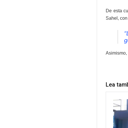
De esta cu
Sahel, con
“
g
Asimismo, 
Lea tam