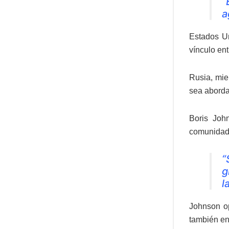
“
a
Estados Un
vínculo ent
Rusia, mie
sea aborda
Boris Joh
comunidade
“
g
l
Johnson op
también en