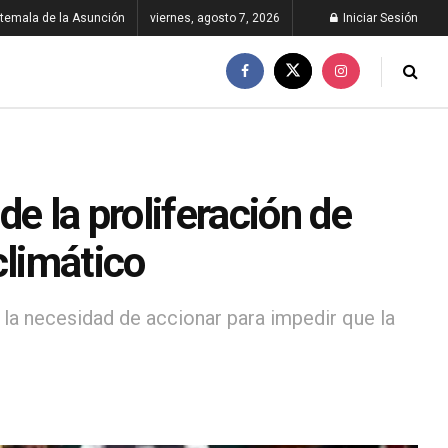
temala de la Asunción
viernes, agosto 7, 2026
Iniciar Sesión
de la proliferación de
climático
la necesidad de accionar para impedir que la