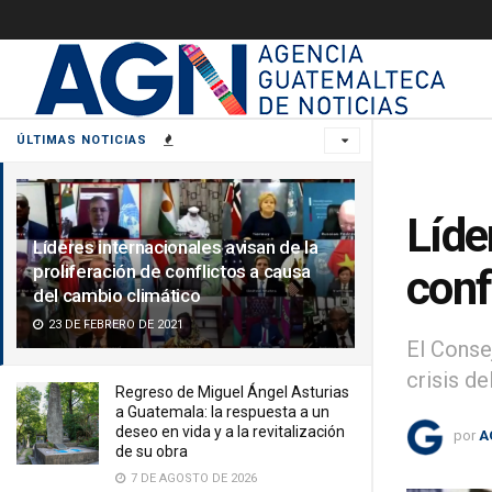
ÚLTIMAS NOTICIAS
Líde
Líderes internacionales avisan de la
proliferación de conflictos a causa
conf
del cambio climático
23 DE FEBRERO DE 2021
El Conse
crisis de
Regreso de Miguel Ángel Asturias
a Guatemala: la respuesta a un
deseo en vida y a la revitalización
por
A
de su obra
7 DE AGOSTO DE 2026