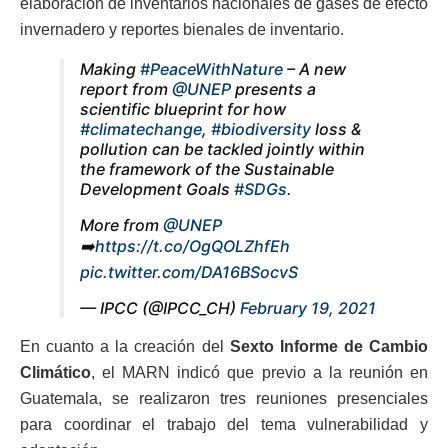
elaboración de inventarios nacionales de gases de efecto
invernadero y reportes bienales de inventario.
Making
#PeaceWithNature
– A new
report from
@UNEP
presents a
scientific blueprint for how
#climatechange
,
#biodiversity
loss &
pollution can be tackled jointly within
the framework of the Sustainable
Development Goals
#SDGs
.
More from
@UNEP
➡️
https://t.co/OgQOLZhfEh
pic.twitter.com/DA16BSocvS
— IPCC (@IPCC_CH)
February 19, 2021
En cuanto a la creación del
Sexto Informe de Cambio
Climático
, el MARN indicó que previo a la reunión en
Guatemala, se realizaron tres reuniones presenciales
para coordinar el trabajo del tema vulnerabilidad y