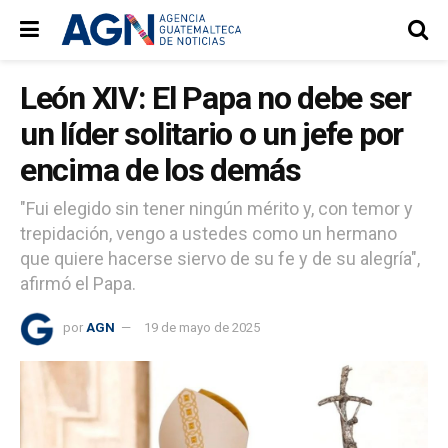
León XIV: El Papa no debe ser
un líder solitario o un jefe por
encima de los demás
"Fui elegido sin tener ningún mérito y, con temor y
trepidación, vengo a ustedes como un hermano
que quiere hacerse siervo de su fe y de su alegría",
afirmó el Papa.
por
AGN
19 de mayo de 2025