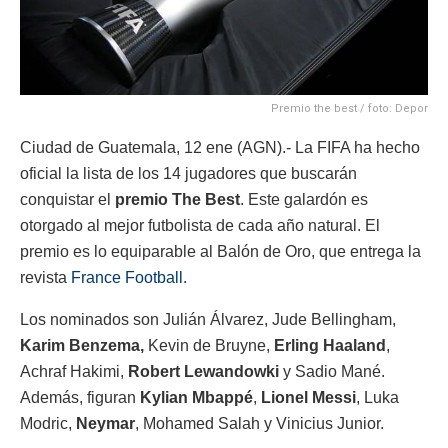
Premio the best / foto: Depor
Ciudad de Guatemala, 12 ene (AGN).- La FIFA ha hecho
oficial la lista de los 14 jugadores que buscarán
conquistar el
premio The Best
. Este galardón es
otorgado al mejor futbolista de cada año natural. El
premio es lo equiparable al Balón de Oro, que entrega la
revista
France Football.
Los nominados son Julián Álvarez, Jude Bellingham,
Karim Benzema,
Kevin de Bruyne,
Erling Haaland
,
Achraf Hakimi,
Robert Lewandowki
y Sadio Mané.
Además, figuran
Kylian Mbappé
,
Lionel Messi
, Luka
Modric,
Neymar
, Mohamed Salah y Vinicius Junior.