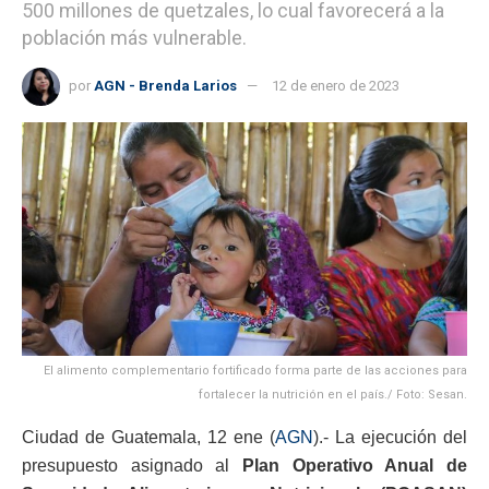
500 millones de quetzales, lo cual favorecerá a la
población más vulnerable.
por
AGN - Brenda Larios
12 de enero de 2023
El alimento complementario fortificado forma parte de las acciones para
fortalecer la nutrición en el país./ Foto: Sesan.
Ciudad de Guatemala, 12 ene (
AGN
).- La ejecución del
presupuesto asignado al
Plan Operativo Anual de