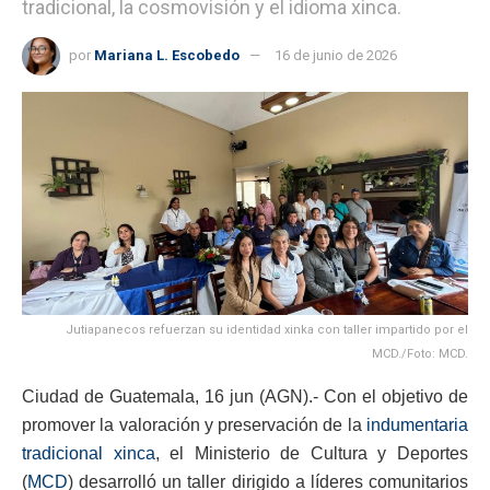
tradicional, la cosmovisión y el idioma xinca.
por
Mariana L. Escobedo
16 de junio de 2026
Jutiapanecos refuerzan su identidad xinka con taller impartido por el
MCD./Foto: MCD.
Ciudad de Guatemala, 16 jun (AGN).- Con el objetivo de
promover la valoración y preservación de la
indumentaria
tradicional xinca
, el Ministerio de Cultura y Deportes
(
MCD
) desarrolló un taller dirigido a líderes comunitarios