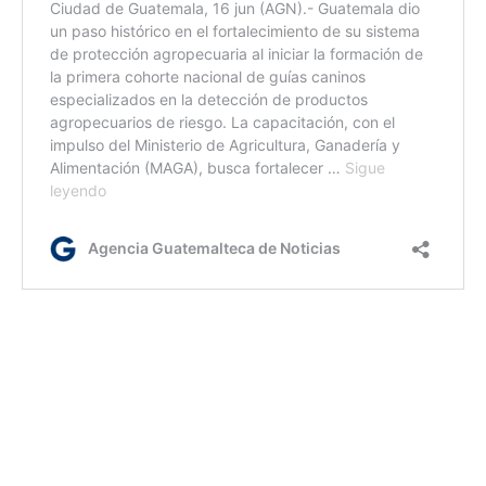
ml / bl/ dm
Etiquetas:
idioma xinka
MCD
Preservación de Idiomas Nacionales