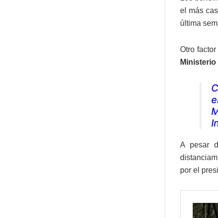
el más cas
última sem
Otro facto
Ministerio
C
e
M
I
A pesar d
distanciam
por el pres