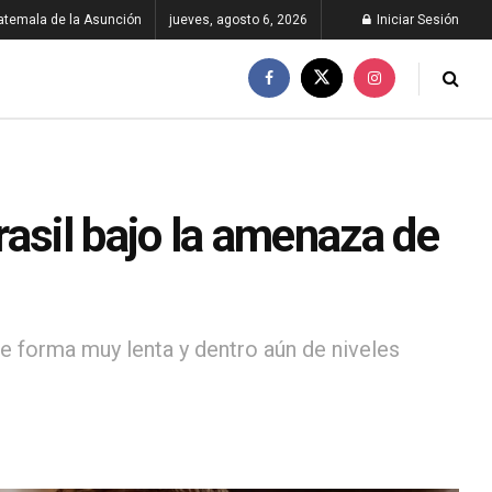
atemala de la Asunción
jueves, agosto 6, 2026
Iniciar Sesión
asil bajo la amenaza de
e forma muy lenta y dentro aún de niveles