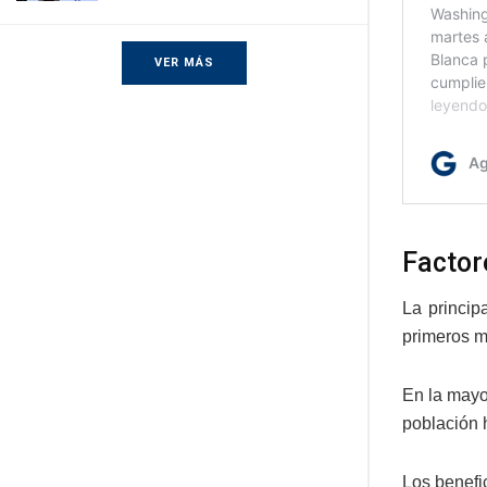
VER MÁS
Factor
La princip
primeros m
En la mayo
población h
Los benefi