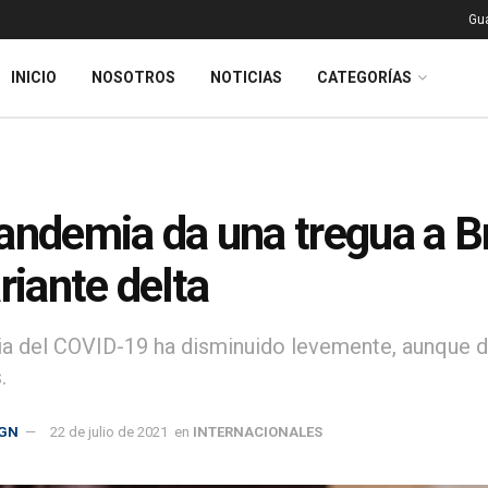
Gu
INICIO
NOSOTROS
NOTICIAS
CATEGORÍAS
andemia da una tregua a Br
ariante delta
ia del COVID-19 ha disminuido levemente, aunque d
.
GN
22 de julio de 2021
en
INTERNACIONALES