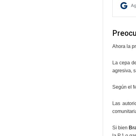
Preocu
Ahora la pr
La cepa de
agresiva, 
Según el Mi
Las autor
comunitaria
Si bien
Bra
la P.1 o g