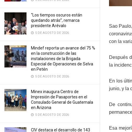
“Los tiempos oscuros están
quedando atrás”, remarca
presidente Arévalo
Sao Paulo,
5 DE AGOSTO DE 2026
coronaviru
con la var
Mindef reporta un avance del 75 %
en la construcción de las
Después de
instalaciones de la Brigada
Especial de Operaciones de Selva
la inciden
en Petén
5 DE AGOSTO DE 2026
En los últ
junio, y la
Minex inaugura Centro de
Impresión de Pasaportes en el
Consulado General de Guatemala
De continu
en Arizona
permanece d
5 DE AGOSTO DE 2026
Esa mejorí
CIV destaca el desarrollo de 143