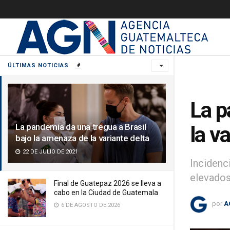
ÚLTIMAS NOTICIAS
La p
La pandemia da una tregua a Brasil
la v
bajo la amenaza de la variante delta
22 DE JULIO DE 2021
Incidenc
elevados
Final de Guatepaz 2026 se lleva a
cabo en la Ciudad de Guatemala
por
A
6 DE AGOSTO DE 2026