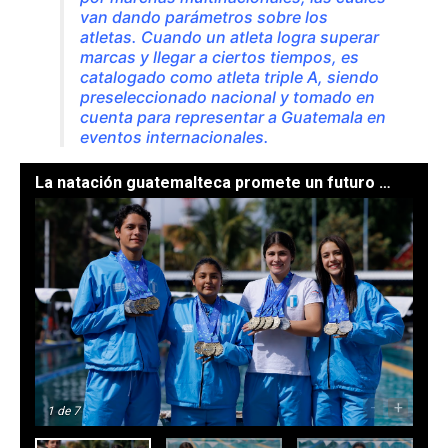
van dando parámetros sobre los
atletas. Cuando un atleta logra superar
marcas y llegar a ciertos tiempos, es
catalogado como atleta triple A, siendo
preseleccionado nacional y tomado en
cuenta para representar a Guatemala en
eventos internacionales.
La natación guatemalteca promete un futuro dorado. // Foto: Gilber García.
-
+
1
de 7