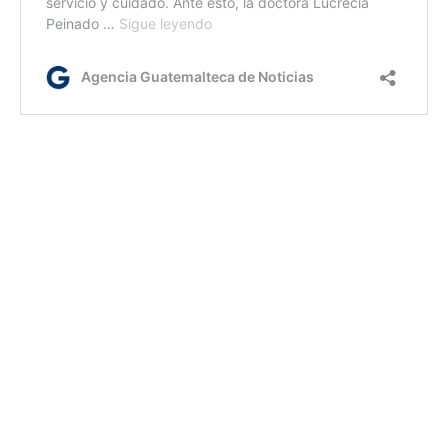
ym/dc/dm
Etiquetas:
Primera dama
AGN.GT - 2021