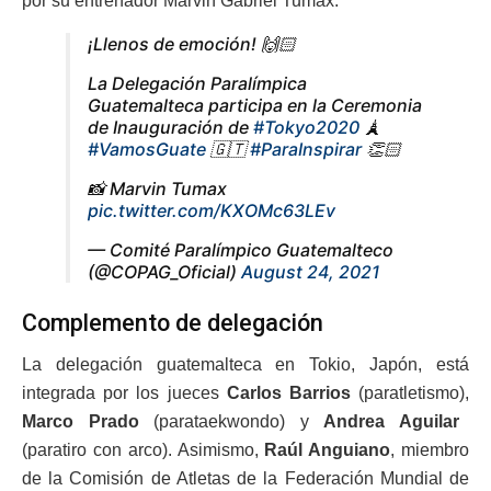
por su entrenador Marvin Gabriel Tumax.
¡Llenos de emoción! 🙌🏻
La Delegación Paralímpica
Guatemalteca participa en la Ceremonia
de Inauguración de
#Tokyo2020
🗼
#VamosGuate
🇬🇹
#ParaInspirar
👏🏻
📸 Marvin Tumax
pic.twitter.com/KXOMc63LEv
— Comité Paralímpico Guatemalteco
(@COPAG_Oficial)
August 24, 2021
Complemento de delegación
La delegación guatemalteca en Tokio, Japón, está
integrada por los jueces
Carlos Barrios
(paratletismo),
Marco Prado
(parataekwondo) y
Andrea Aguilar
(paratiro con arco). Asimismo,
Raúl Anguiano
, miembro
de la Comisión de Atletas de la Federación Mundial de