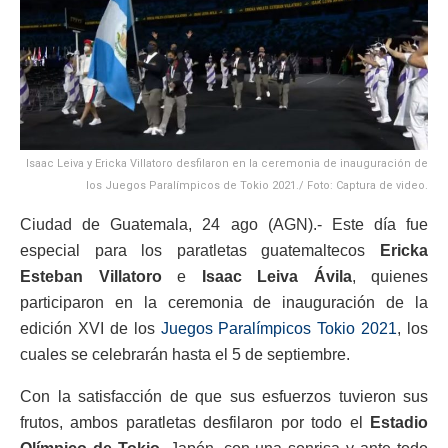
Isaac Leiva y Ericka Villatoro desfilaron en la ceremonia de inauguración de
los Juegos Paralímpicos de Tokio 2021./ Foto: Captura de video.
Ciudad de Guatemala, 24 ago (AGN).- Este día fue
especial para los paratletas guatemaltecos
Ericka
Esteban Villatoro
e
Isaac Leiva Ávila
, quienes
participaron en la ceremonia de inauguración de la
edición XVI de los
Juegos Paralímpicos Tokio 2021
, los
cuales se celebrarán hasta el 5 de septiembre.
Con la satisfacción de que sus esfuerzos tuvieron sus
frutos, ambos paratletas desfilaron por todo el
Estadio