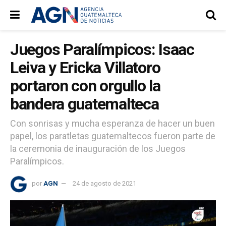
Juegos Paralímpicos: Isaac
Leiva y Ericka Villatoro
portaron con orgullo la
bandera guatemalteca
Con sonrisas y mucha esperanza de hacer un buen
papel, los paratletas guatemaltecos fueron parte de
la ceremonia de inauguración de los Juegos
Paralímpicos.
por
AGN
24 de agosto de 2021