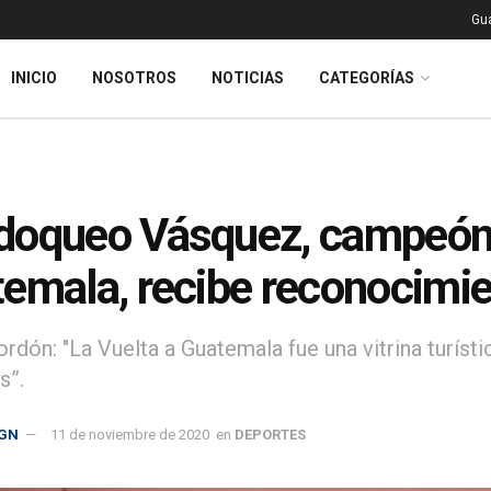
Gu
INICIO
NOSOTROS
NOTICIAS
CATEGORÍAS
oqueo Vásquez, campeón d
emala, recibe reconocimie
dón: "La Vuelta a Guatemala fue una vitrina turísti
s”.
GN
11 de noviembre de 2020
en
DEPORTES