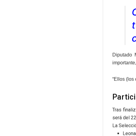
c
Diputado M
importante
“Ellos (lo
Partic
Tras finali
será del 22
La Selecció
Leonar