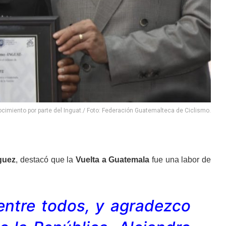
cimiento por parte del Inguat./ Foto: Federación Guatemalteca de Ciclismo.
guez
, destacó que la
Vuelta a Guatemala
fue una labor de
entre todos, y agradezco