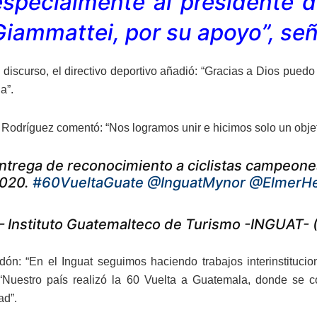
especialmente al presidente d
Giammattei, por su apoyo”, se
discurso, el directivo deportivo añadió: “Gracias a Dios puedo 
a”.
 Rodríguez comentó: “Nos logramos unir e hicimos solo un objetivo
ntrega de reconocimiento a ciclistas campeones
020.
#60VueltaGuate
⁦
@InguatMynor
⁩ ⁦
@ElmerH
 Instituto Guatemalteco de Turismo -INGUAT-
ón: “En el Inguat seguimos haciendo trabajos interinstitucion
 “Nuestro país realizó la 60 Vuelta a Guatemala, donde se 
ad”.