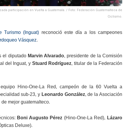
acada participación en Vuelta a Guatemala. / Foto: Federación Guatemalteca de
Ciclismo.
e Turismo (Inguat)
reconoció este día a los campeones
rdoqueo Vásquez
.
s el diputado
Marvin Alvarado
, presidente de la Comisión
ral del Inguat, y
Stuard Rodríguez
, titular de la Federación
 equipo Hino-One-La Red, campeón de la 60 Vuelta a
pecialidad sub-23, y
Leonardo González
, de la Asociación
n de mejor guatemalteco.
écnicos:
Boni Augusto Pérez
(Hino-One-La Red),
Lázaro
pticas Deluxe).