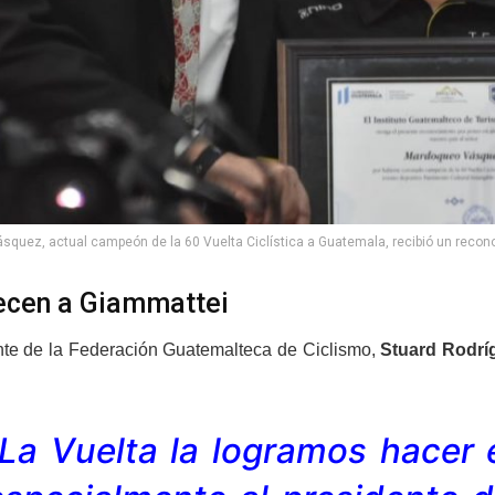
quez, actual campeón de la 60 Vuelta Ciclística a Guatemala, recibió un recono
cen a Giammattei
nte de la Federación Guatemalteca de Ciclismo,
Stuard Rodrí
“La Vuelta la logramos hacer 