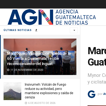
ÚLTIMAS NOTICIAS
Mard
Mardoqueo Vásquez, campeón de la
60 Vuelta a Guatemala, recibe
Guat
reconocimiento del Inguat
11 DE NOVIEMBRE DE 2020
Mynor Cor
y ciclista
Insivumeh: Volcán de Fuego
reduce su actividad, pero
mantiene explosiones y caída de
por
A
ceniza
6 DE AGOSTO DE 2026