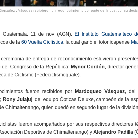
 González y Vásquez recibieron un reconocimiento por parte del Inguat por su dest
 Guatemala, 11 de nov (AGN).
El Instituto Guatemalteco d
cos de la
60 Vuelta Ciclística
, la cual ganó el totonicapense
Ma
 ceremonia de entrega de reconocimiento estuvieron presente
 del Congreso de la República;
Mynor Cordón
, director gene
ca de Ciclismo (Fedeciclismoguate).
ocimientos fueron recibidos por
Mardoqueo Vásquez
, del
a;
Rony Julajuj
, del equipo Ópticas Deluxe, campeón de la es
de Chimaltenango, quien quedó en segundo lugar de la divisió
ciclistas fueron acompañados por sus respectivos directores t
Asociación Deportiva de Chimaltenango) y
Alejandro Padilla
(Ó