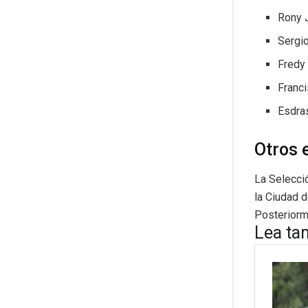
Rony J
Sergio
Fredy
Franc
Esdra
Otros 
La Selecci
la Ciudad d
Posteriorme
Lea ta