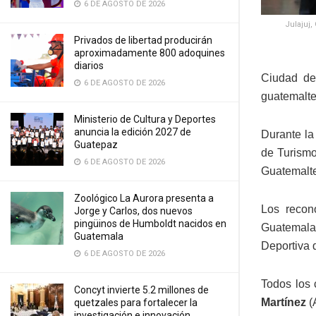
6 DE AGOSTO DE 2026
Julajuj,
Privados de libertad producirán
aproximadamente 800 adoquines
diarios
Ciudad de
6 DE AGOSTO DE 2026
guatemalte
Ministerio de Cultura y Deportes
anuncia la edición 2027 de
Durante la
Guatepaz
de Turismo
6 DE AGOSTO DE 2026
Guatemalte
Zoológico La Aurora presenta a
Los recon
Jorge y Carlos, dos nuevos
pingüinos de Humboldt nacidos en
Guatemal
Guatemala
Deportiva 
6 DE AGOSTO DE 2026
Todos los 
Concyt invierte 5.2 millones de
Martínez
(
quetzales para fortalecer la
investigación e innovación