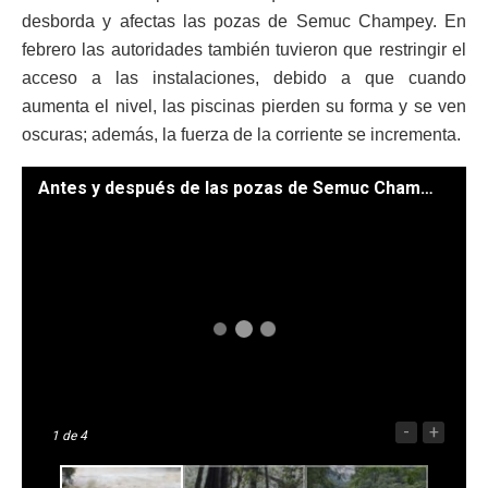
desborda y afectas las pozas de Semuc Champey. En
febrero las autoridades también tuvieron que restringir el
acceso a las instalaciones, debido a que cuando
aumenta el nivel, las piscinas pierden su forma y se ven
oscuras; además, la fuerza de la corriente se incrementa.
Antes y después de las pozas de Semuc Champey, tras el paso del ciclón tropical Julia. /Fotos: Conap
-
+
1
de 4