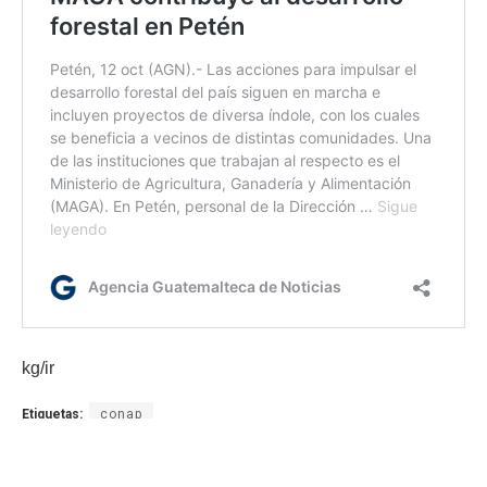
kg/ir
Etiquetas:
conap
Gobernación Departamental de Alta Verapaz
Semuc Champey