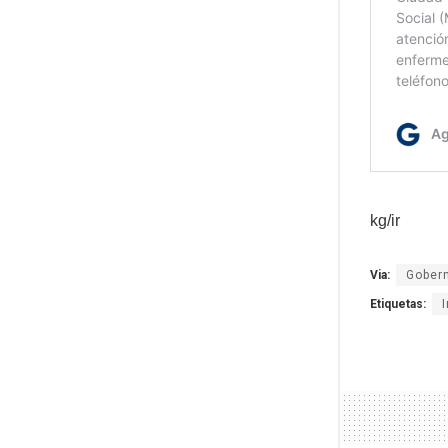
kg/ir
Via:
Gobern
Etiquetas: