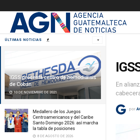
ÚLTIMAS NOTICIAS
IGSS
IGSS presenta centro de hemodiálisis
En alian
de Cobán
cabecera
10 DE NOVIEMBRE DE 2021
por
A
Medallero de los Juegos
Centroamericanos y del Caribe
Santo Domingo 2026: así marcha
la tabla de posiciones
8 DE AGOSTO DE 2026