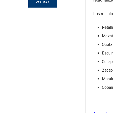
regionaliza
VER MÁS
Los recinto
Retal
Mazat
Quetz
Escuin
Cuilap
Zacap
Morale
Cobán