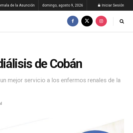
emala de la Asunción
domingo, agosto 9, 2026
Iniciar Sesión
iálisis de Cobán
 un mejor servicio a los enfermos renales de la
d