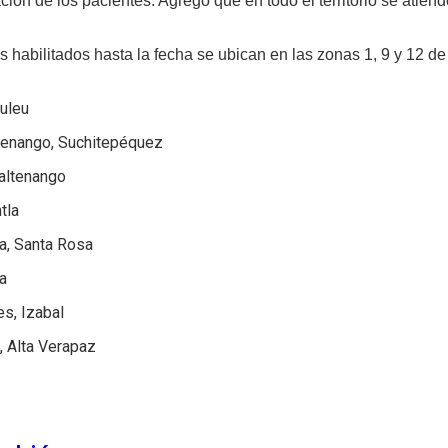
ción de los pacientes. Agregó que en todo el territorio se atie
s habilitados hasta la fecha se ubican en las zonas 1, 9 y 12 de 
huleu
enango, Suchitepéquez
altenango
tla
a, Santa Rosa
a
s, Izabal
, Alta Verapaz