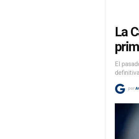
La C
prim
El pasad
definitiv
por
A