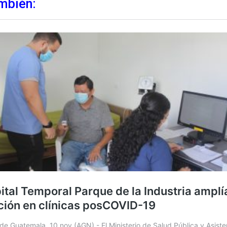
mbién: