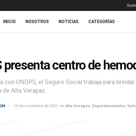
Guat
INICIO
NOSOTROS
NOTICIAS
CATEGORÍAS
 presenta centro de hemod
za con UNOPS, el Seguro Social trabaja para brindar
 de Alta Verapaz.
GN
10 de noviembre de 2021
en
Alta Verapaz
,
Departamentales
,
Salu