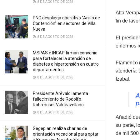
8 DE AGOSTO DE 2026
Alta Verap
PNC despliega operativo “Anillo de
fin de favo
Contención” en sectores de Villa
Nueva
8 DE AGOSTO DE 2026
El preside
enfermos re
MSPAS e INCAP firman convenio
para fortalecer la atención de
Flamenco m
diabetes e hipertensión en cuatro
departamentos
atendería 
8 DE AGOSTO DE 2026
Izabal.
Presidente Arévalo lamenta
A
fallecimiento de Rodolfo
p
Rohrmoser Valdeavellano
8 DE AGOSTO DE 2026
Añadió que 
su parte, 
Segeplan realiza charlas de
de mil 500 
orientación vocacional para optar
a Becas por Nuestro Futuro