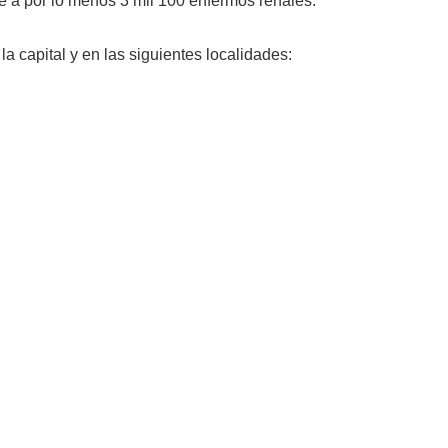
nde a por lo menos 3 mil 100 enfermos renales.
la capital y en las siguientes localidades: