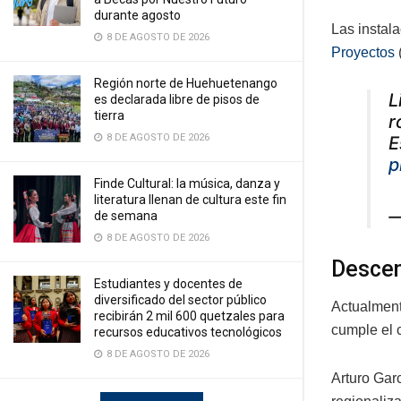
durante agosto
Las instal
8 DE AGOSTO DE 2026
Proyectos
Región norte de Huehuetenango
L
es declarada libre de pisos de
tierra
r
8 DE AGOSTO DE 2026
E
p
Finde Cultural: la música, danza y
literatura llenan de cultura este fin
—
de semana
8 DE AGOSTO DE 2026
Descen
Estudiantes y docentes de
diversificado del sector público
Actualment
recibirán 2 mil 600 quetzales para
cumple el 
recursos educativos tecnológicos
8 DE AGOSTO DE 2026
Arturo Gar