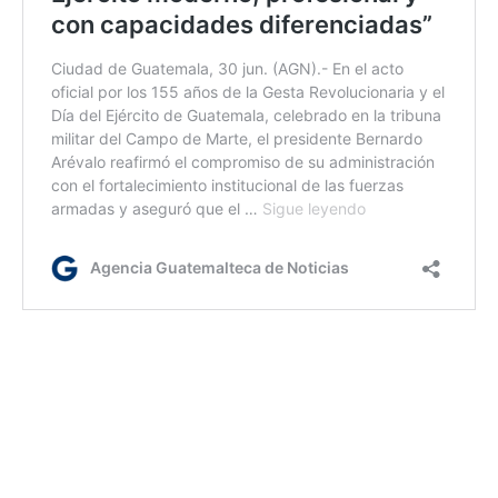
lr/ bl / dm
Etiquetas:
Ejército
Venezuela