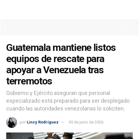
Guatemala mantiene listos
equipos de rescate para
apoyar a Venezuela tras
terremotos
Gobierno y Ejército aseguran que personal
especializado está preparado para ser desplegado
cuando las autoridades venezolanas lo soliciten.
por
Lincy Rodríguez
30 de junio de 2026