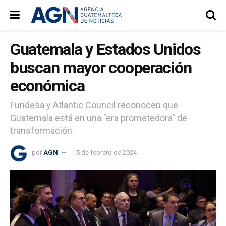
Guatemala y Estados Unidos
buscan mayor cooperación
económica
Fundesa y Atlantic Council reconocen que
Guatemala está en una "era prometedora" de
transformación.
por
AGN
15 de febrero de 2024