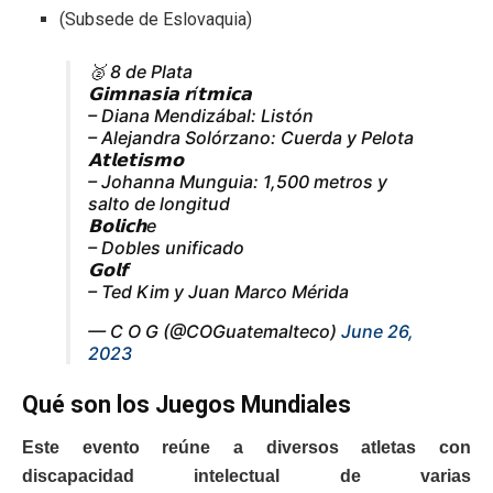
(Subsede de Eslovaquia)
🥈 8 de Plata
𝗚𝗶𝗺𝗻𝗮𝘀𝗶𝗮 𝗿í𝘁𝗺𝗶𝗰𝗮
– Diana Mendizábal: Listón
– Alejandra Solórzano: Cuerda y Pelota
𝗔𝘁𝗹𝗲𝘁𝗶𝘀𝗺𝗼
– Johanna Munguia: 1,500 metros y
salto de longitud
𝗕𝗼𝗹𝗶𝗰𝗵e
– Dobles unificado
𝗚𝗼𝗹𝗳
– Ted Kim y Juan Marco Mérida
— C O G (@COGuatemalteco)
June 26,
2023
Qué son los Juegos Mundiales
Este evento reúne a diversos atletas con
discapacidad intelectual de varias