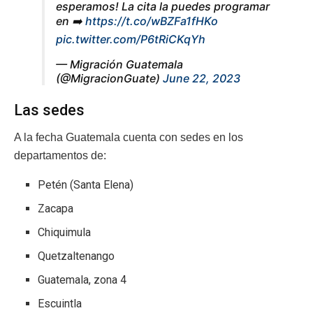
esperamos! La cita la puedes programar
en ➡️
https://t.co/wBZFa1fHKo
pic.twitter.com/P6tRiCKqYh
— Migración Guatemala
(@MigracionGuate)
June 22, 2023
Las sedes
A la fecha Guatemala cuenta con sedes en los
departamentos de:
Petén (Santa Elena)
Zacapa
Chiquimula
Quetzaltenango
Guatemala, zona 4
Escuintla