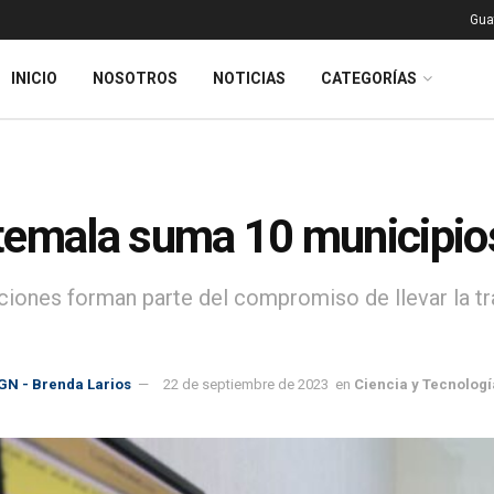
Gua
INICIO
NOSOTROS
NOTICIAS
CATEGORÍAS
emala suma 10 municipios 
ciones forman parte del compromiso de llevar la t
GN - Brenda Larios
22 de septiembre de 2023
en
Ciencia y Tecnologí