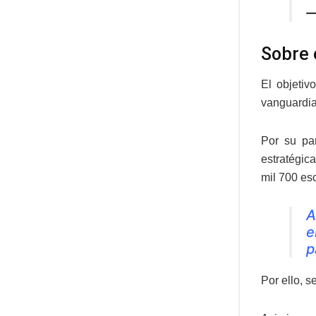
—
Sobre 
El objetiv
vanguardia
Por su pa
estratégic
mil 700 esc
A
e
p
Por ello, s