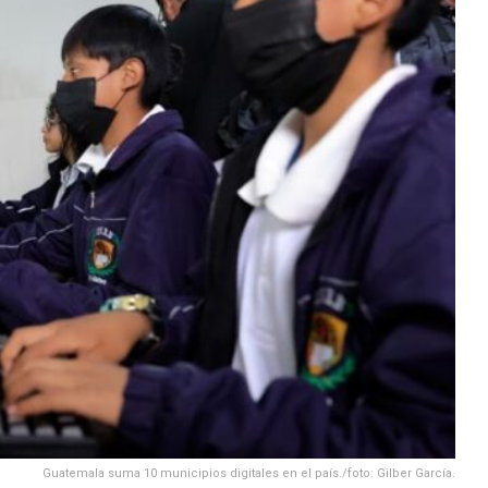
Guatemala suma 10 municipios digitales en el país./foto: Gilber García.