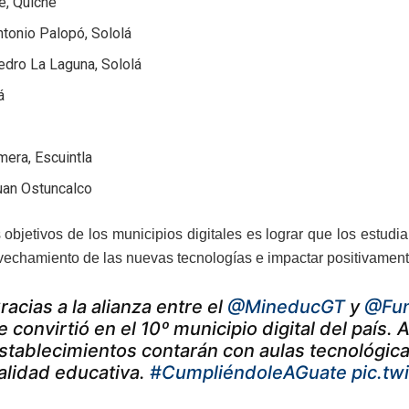
é, Quiché
tonio Palopó, Sololá
edro La Laguna, Sololá
á
era, Escuintla
uan Ostuncalco
 objetivos de los municipios digitales es lograr que los estud
vechamiento de las nuevas tecnologías e impactar positivamente
racias a la alianza entre el
@MineducGT
y
@Fu
e convirtió en el 10º municipio digital del país. 
stablecimientos contarán con aulas tecnológicas
alidad educativa.
#CumpliéndoleAGuate
pic.t