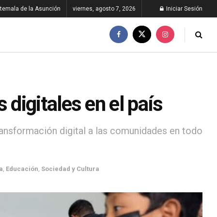
temala de la Asunción
viernes, agosto 7, 2026
Iniciar Sesión
digitales en el país
ransformación digital a las comunidades en todo
a
,
Educación
,
Sociedad y Cultura