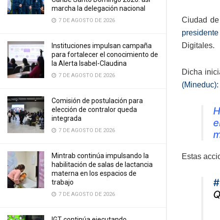
marcha la delegación nacional
Ciudad de 
7 DE AGOSTO DE 2026
presidente
Digitales.
Instituciones impulsan campaña
para fortalecer el conocimiento de
la Alerta Isabel-Claudina
Dicha inici
7 DE AGOSTO DE 2026
(Mineduc):
Comisión de postulación para
H
elección de contralor queda
integrada
e
7 DE AGOSTO DE 2026
m
Mintrab continúa impulsando la
Estas acci
habilitación de salas de lactancia
materna en los espacios de
#
trabajo
Q
7 DE AGOSTO DE 2026
IGT continúa ejecutando