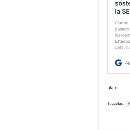
bl/jm
Etiquetas: