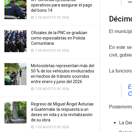
—
operativos para asegurar el pago
del bono 14
Décimo
7 DE AGOSTO DE 2026
El municipi
Oficiales de la PNC se gradúan
como especialistas en Policía
Comunitaria
En este se
7 DE AGOSTO DE 2026
civil, gobi
Motocicletas representan más del
La funcion
50 % de los vehículos involucrados
en hechos de tránsito ocurridos
entre enero y junio del 2026
E
7 DE AGOSTO DE 2026
C
Regreso de Miguel Ángel Asturias
Posteriorm
a Guatemala: la respuesta a un
deseo en vida y a la revitalización
de su obra
La Dem
7 DE AGOSTO DE 2026