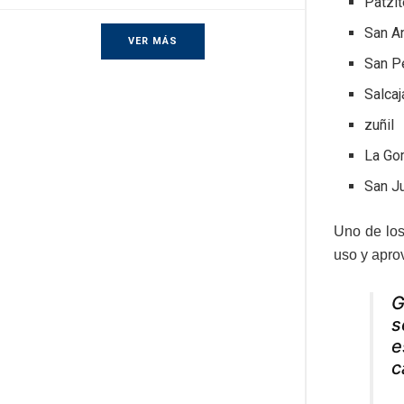
Patzit
San An
VER MÁS
San P
Salcaj
zuñil
La Gom
San J
Uno de los
uso y apro
G
s
e
c