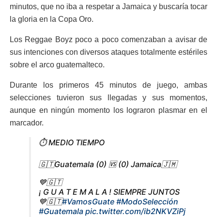
minutos, que no iba a respetar a Jamaica y buscaría tocar
la gloria en la Copa Oro.
Los Reggae Boyz poco a poco comenzaban a avisar de
sus intenciones con diversos ataques totalmente estériles
sobre el arco guatemalteco.
Durante los primeros 45 minutos de juego, ambas
selecciones tuvieron sus llegadas y sus momentos,
aunque en ningún momento los lograron plasmar en el
marcador.
⏱️ MEDIO TIEMPO
🇬🇹Guatemala (0) 🆚 (0) Jamaica🇯🇲
💙🇬🇹
¡ G U A T E M A L A ! SIEMPRE JUNTOS
💙🇬🇹
#VamosGuate
#ModoSelección
#Guatemala
pic.twitter.com/ib2NKVZiPj