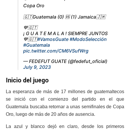
Copa Oro
🇬🇹Guatemala (0) 🆚 (1) Jamaica🇯🇲
💙🇬🇹
¡ G U A T E M A L A ! SIEMPRE JUNTOS
💙🇬🇹
#VamosGuate
#ModoSelección
#Guatemala
pic.twitter.com/CM6VSufWrg
— FEDEFUT GUATE (@fedefut_oficial)
July 9, 2023
Inicio del juego
La esperanza de más de 17 millones de guatemaltecos
se inició con el comienzo del partido en el que
Guatemala buscaba retornar a unas semifinales de Copa
Oro, luego de más de 20 años de ausencia.
La azul y blanco dejó en claro, desde los primeros