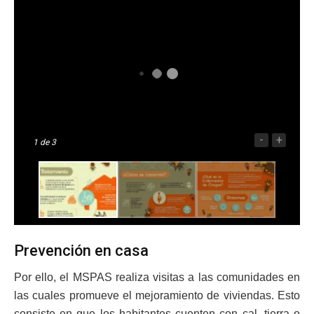
-
+
1
de 3
Prevención en casa
Por ello, el MSPAS realiza visitas a las comunidades en
las cuales promueve el mejoramiento de viviendas. Esto
consiste en que los habitantes cuenten con cal, tierra o