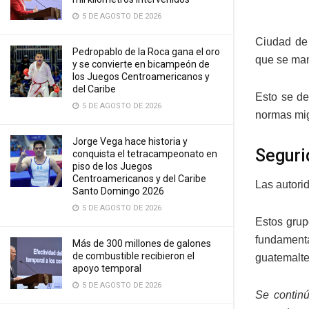
5 DE AGOSTO DE 2026
Ciudad de 
Pedropablo de la Roca gana el oro
que se mant
y se convierte en bicampeón de
los Juegos Centroamericanos y
del Caribe
Esto se de
5 DE AGOSTO DE 2026
normas mig
Jorge Vega hace historia y
Seguri
conquista el tetracampeonato en
piso de los Juegos
Centroamericanos y del Caribe
Las autorid
Santo Domingo 2026
5 DE AGOSTO DE 2026
Estos grup
fundament
Más de 300 millones de galones
de combustible recibieron el
guatemalte
apoyo temporal
5 DE AGOSTO DE 2026
Se continú