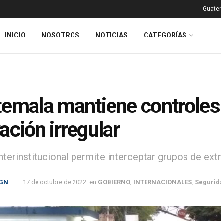
Guatem
INICIO
NOSOTROS
NOTICIAS
CATEGORÍAS
emala mantiene controles 
ación irregular
interinstitucional permite interceptar grupos de ex
GN
17 de octubre de 2022
en
GOBIERNO
,
INTERNACIONALES
,
Segurid