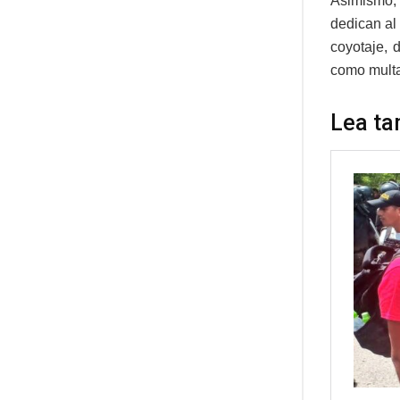
Asimismo, 
dedican al 
coyotaje, 
como multa
Lea ta