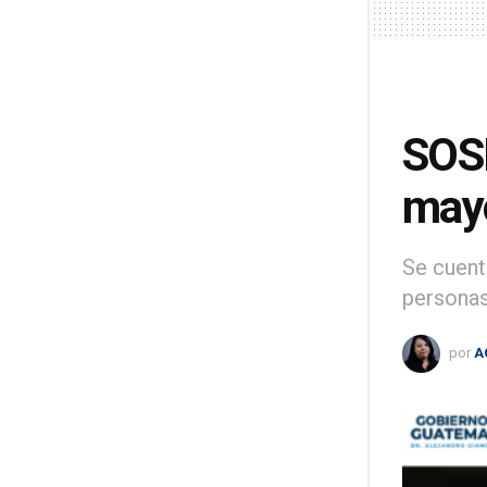
SOSE
may
Se cuent
personas
por
A