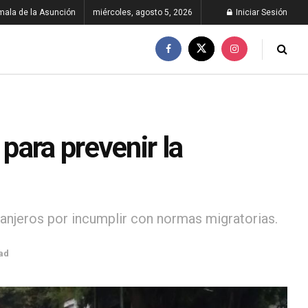
ala de la Asunción
miércoles, agosto 5, 2026
Iniciar Sesión
para prevenir la
tranjeros por incumplir con normas migratorias.
ad