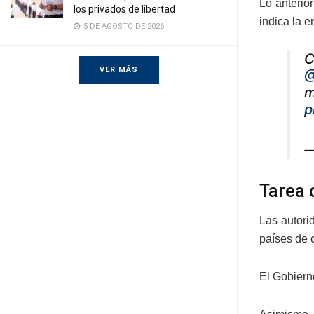
Lo anterio
los privados de libertad
indica la e
5 DE AGOSTO DE 2026
C
VER MÁS
@
m
p
—
Tarea 
Las autori
países de o
El Gobiern