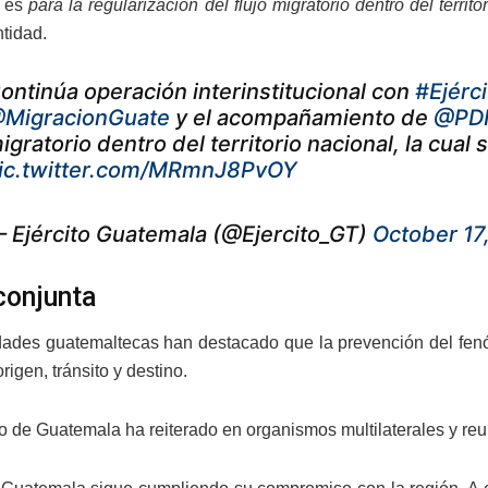
r es
para la regularización del flujo migratorio dentro del territo
ntidad.
ontinúa operación interinstitucional con
#Ejérc
MigracionGuate
y el acompañamiento de
@PD
igratorio dentro del territorio nacional, la cual 
ic.twitter.com/MRmnJ8PvOY
 Ejército Guatemala (@Ejercito_GT)
October 17
conjunta
dades guatemaltecas han destacado que la prevención del fenóm
rigen, tránsito y destino.
o de Guatemala ha reiterado en organismos multilaterales y reun