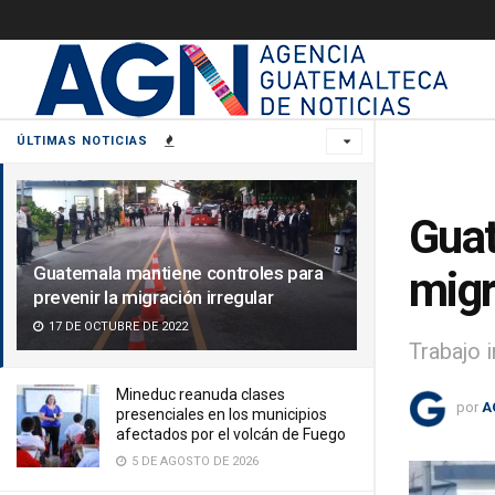
ÚLTIMAS NOTICIAS
Guat
Guatemala mantiene controles para
migr
prevenir la migración irregular
17 DE OCTUBRE DE 2022
Trabajo 
Mineduc reanuda clases
por
A
presenciales en los municipios
afectados por el volcán de Fuego
5 DE AGOSTO DE 2026