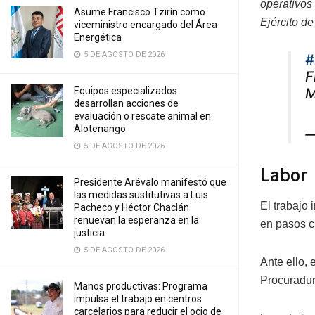
operativos
Asume Francisco Tzirín como
Ejército d
viceministro encargado del Área
Energética
5 DE AGOSTO DE 2026
#
F
Equipos especializados
M
desarrollan acciones de
evaluación o rescate animal en
Alotenango
—
5 DE AGOSTO DE 2026
Labor
Presidente Arévalo manifestó que
las medidas sustitutivas a Luis
El trabajo 
Pacheco y Héctor Chaclán
renuevan la esperanza en la
en pasos c
justicia
5 DE AGOSTO DE 2026
Ante ello,
Procuradu
Manos productivas: Programa
impulsa el trabajo en centros
carcelarios para reducir el ocio de