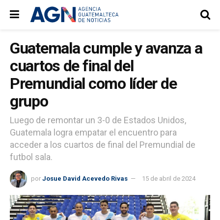
Guatemala cumple y avanza a
cuartos de final del
Premundial como líder de
grupo
Luego de remontar un 3-0 de Estados Unidos,
Guatemala logra empatar el encuentro para
acceder a los cuartos de final del Premundial de
futbol sala.
por
Josue David Acevedo Rivas
15 de abril de 2024