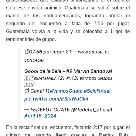
Con ese envión anímico, Guatemala se volcó sobre el
marco de los norteamericanos, logrando anotar el
segundo del encuentro a falta de 7:56 por jugar.
Guatemala volvía a la vida y se colocaba a 1 gol de
terminar líder de grupo.
⏱️07:56 por jugar 2T. – ᴘʀᴇᴍᴜɴᴅɪᴀʟ ᴅᴇ
ᴄᴏɴᴄᴀᴄᴀꜰ
Goool de la Sele – #9 Marvin Sandoval
🇬🇹ɢᴜᴀᴛᴇᴍᴀʟᴀ (2) 🆚 (3) ᴇꜱᴛᴀᴅᴏꜱ ᴜɴɪᴅᴏꜱ
🇺🇸
📺 Canal 11
#VamosGuate
#SeleFutsal
pic.twitter.com/E3fsWuClet
— FEDEFUT GUATE (@fedefut_oficial)
April 15, 2024
En la recta final del encuentro, faltando 2:17 por jugar, el
clímax del partido llegó gracias a Patrick Ruiz,