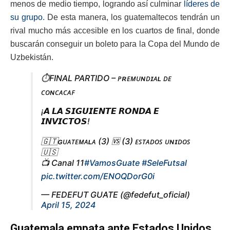
menos de medio tiempo, logrando así culminar
líderes de
su grupo.
De esta manera, los guatemaltecos tendrán un
rival mucho más accesible en los cuartos de final, donde
buscarán conseguir un boleto para la Copa del Mundo de
Uzbekistán.
⏱️FINAL PARTIDO – ᴘʀᴇᴍᴜɴᴅɪᴀʟ ᴅᴇ
ᴄᴏɴᴄᴀᴄᴀꜰ
¡𝘼 𝙇𝘼 𝙎𝙄𝙂𝙐𝙄𝙀𝙉𝙏𝙀 𝙍𝙊𝙉𝘿𝘼 𝙀
𝙄𝙉𝙑𝙄𝘾𝙏𝙊𝙎!
🇬🇹ɢᴜᴀᴛᴇᴍᴀʟᴀ (3) 🆚 (3) ᴇꜱᴛᴀᴅᴏꜱ ᴜɴɪᴅᴏꜱ
🇺🇸
📺 Canal 11
#VamosGuate
#SeleFutsal
pic.twitter.com/ENOQDorG0i
— FEDEFUT GUATE (@fedefut_oficial)
April 15, 2024
Guatemala empata ante Estados Unidos