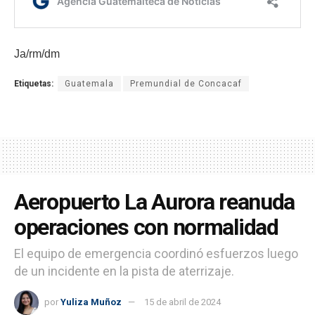
Ja/rm/dm
Etiquetas:
Guatemala
Premundial de Concacaf
Aeropuerto La Aurora reanuda
operaciones con normalidad
El equipo de emergencia coordinó esfuerzos luego
de un incidente en la pista de aterrizaje.
por
Yuliza Muñoz
15 de abril de 2024