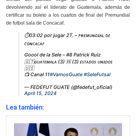
devolviendo así el liderato de Guatemala, además de
certificar su boleto a los cuartos de final del Premundial
de futbol sala de Concacaf.
⏱️03:02 por jugar 2T. – ᴘʀᴇᴍᴜɴᴅɪᴀʟ ᴅᴇ
ᴄᴏɴᴄᴀᴄᴀꜰ
Goool de la Sele – #8 Patrick Ruiz
🇬🇹ɢᴜᴀᴛᴇᴍᴀʟᴀ (3) 🆚 (3) ᴇꜱᴛᴀᴅᴏꜱ ᴜɴɪᴅᴏꜱ
🇺🇸
📺 Canal 11
#VamosGuate
#SeleFutsal
— FEDEFUT GUATE (@fedefut_oficial)
April 15, 2024
Lea también: