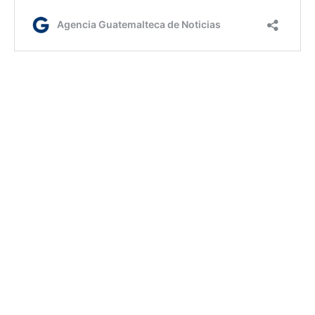
ym/rm/dm
Etiquetas:
AILA
AGN.GT - 2021
Sitio web desarrollado por: