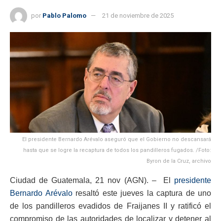
por
Pablo Palomo
21 de noviembre de 2025
El presidente Bernardo Arévalo aseguró que el Gobierno no descansará
hasta que se logre la recaptura de todos los pandilleros fugados. /Foto:
Byron de la Cruz, archivo
Ciudad de Guatemala, 21 nov (AGN). – El
presidente
Bernardo Arévalo
resaltó este jueves la captura de uno
de los pandilleros evadidos de Fraijanes II y ratificó el
compromiso de las autoridades de localizar y detener al