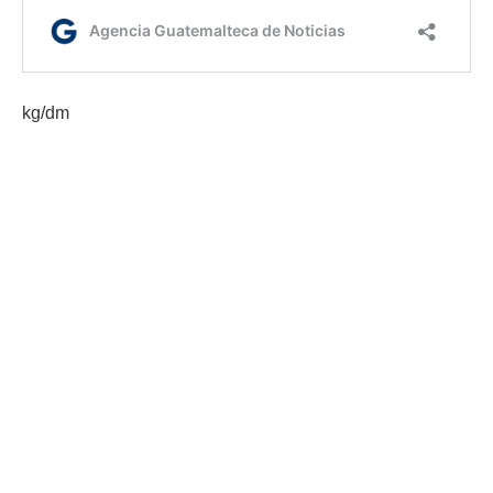
kg/dm
Etiquetas:
coordinación interinstitucional
Gobernación Departamental de Jutiapa
Seguridad fronteriza
AGN.GT - 2021