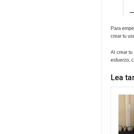
—
Para empez
crear tu us
Al crear tu
esfuerzo, 
Lea ta