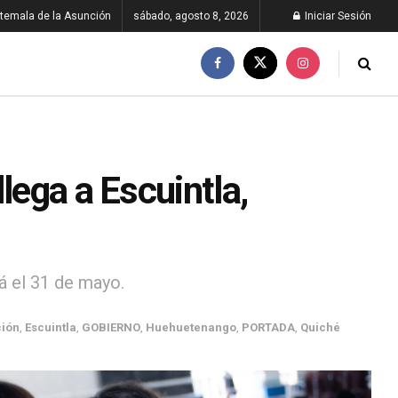
temala de la Asunción
sábado, agosto 8, 2026
Iniciar Sesión
lega a Escuintla,
á el 31 de mayo.
ión
,
Escuintla
,
GOBIERNO
,
Huehuetenango
,
PORTADA
,
Quiché