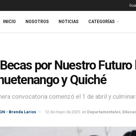
Gua
INICIO
NOSOTROS
NOTICIAS
CATEGORÍAS
 Becas por Nuestro Futuro l
uetenango y Quiché
mera convocatoria comenzó el 1 de abril y culminar
GN - Brenda Larios
12 de mayo de 2025
en
Departamentales
,
Educac