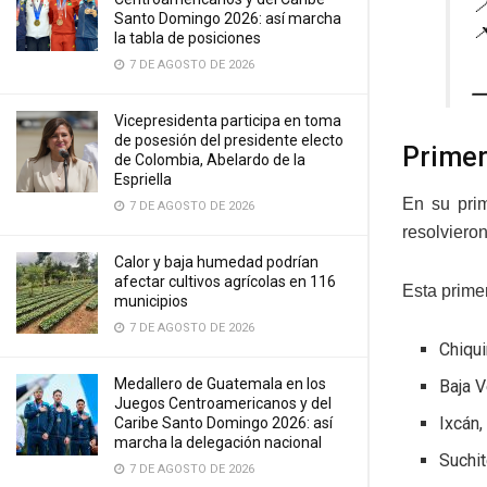

Santo Domingo 2026: así marcha

la tabla de posiciones
7 DE AGOSTO DE 2026
—
Vicepresidenta participa en toma
de posesión del presidente electo
Primer
de Colombia, Abelardo de la
Espriella
En su prim
7 DE AGOSTO DE 2026
resolviero
Calor y baja humedad podrían
afectar cultivos agrícolas en 116
Esta prime
municipios
7 DE AGOSTO DE 2026
Chiqui
Medallero de Guatemala en los
Baja V
Juegos Centroamericanos y del
Ixcán,
Caribe Santo Domingo 2026: así
marcha la delegación nacional
Suchi
7 DE AGOSTO DE 2026