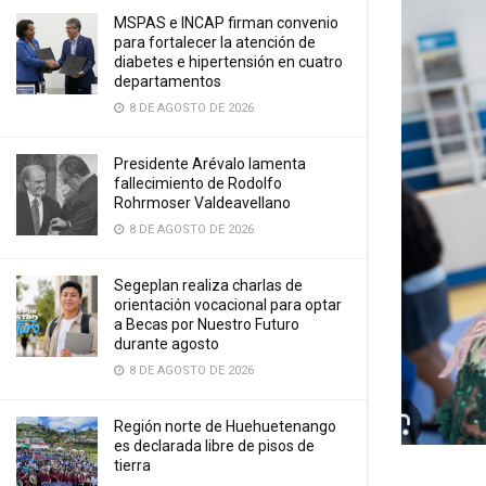
MSPAS e INCAP firman convenio
para fortalecer la atención de
diabetes e hipertensión en cuatro
departamentos
8 DE AGOSTO DE 2026
Presidente Arévalo lamenta
fallecimiento de Rodolfo
Rohrmoser Valdeavellano
8 DE AGOSTO DE 2026
Segeplan realiza charlas de
orientación vocacional para optar
a Becas por Nuestro Futuro
durante agosto
8 DE AGOSTO DE 2026
Región norte de Huehuetenango
es declarada libre de pisos de
tierra