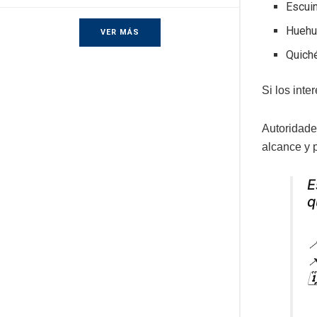
Escuin
Huehu
VER MÁS
Quich
Si los inte
Autoridad
alcance y 
E
q


