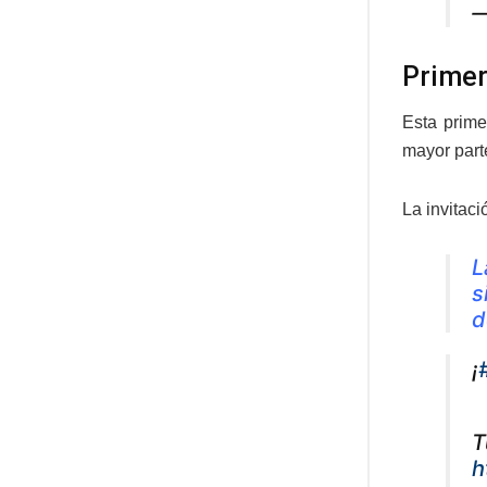
—
Primer
Esta prime
mayor part
La invitaci
L
s
d
¡
T
h