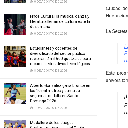
8 DE AGOSTO DE 2026
Ciudad de
Huehuetena
Finde Cultural: la música, danza y
literatura llenan de cultura este fin
de semana
La Secreta
8 DE AGOSTO DE 2026
L
Estudiantes y docentes de
E
diversificado del sector público
recibirán 2 mil 600 quetzales para
u
recursos educativos tecnológicos
8 DE AGOSTO DE 2026
Este progr
universitar
Alberto González gana bronce en
los 10 mil metros y suma su
¡
segunda medalla en Santo
Domingo 2026
E
7 DE AGOSTO DE 2026
u
Medallero de los Juegos
Centroamericanos y del Caribe