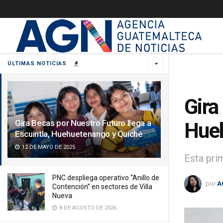
ÚLTIMAS NOTICIAS
Gira
Gira Becas por Nuestro Futuro llega a
Hueh
Escuintla, Huehuetenango y Quiché
12 DE MAYO DE 2025
Esta pri
PNC despliega operativo “Anillo de
por
A
Contención” en sectores de Villa
Nueva
8 DE AGOSTO DE 2026