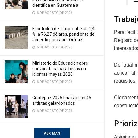
—
científica en Guatemala
6 DE AGOSTO DE 2026
Trabaj
El petróleo de Texas sube un 1,4
Para facil
%, a 76,27 dólares, pendiente de
acuerdo para abrir Ormuz
Registro d
6 DE AGOSTO DE 2026
interesado
Ministerio de Educación abre
De igual m
convocatoria para becas en
aplicar al
idiomas mayas 2026
requisitos,
6 DE AGOSTO DE 2026
Ciertament
Guatepaz 2026 finaliza con 45
artistas galardonados
construcci
6 DE AGOSTO DE 2026
Priori
VER MÁS
Asimismo, 