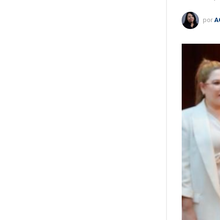
por
A