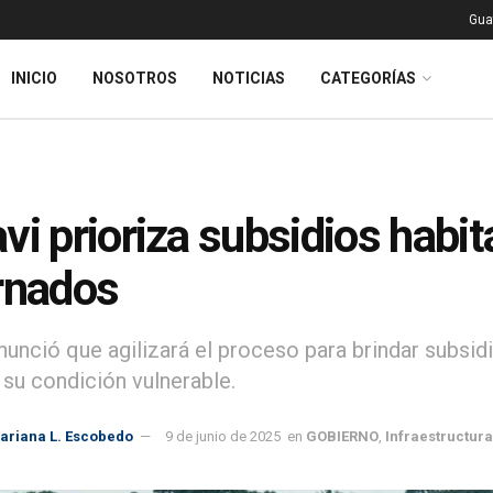
Gua
INICIO
NOSOTROS
NOTICIAS
CATEGORÍAS
vi prioriza subsidios habi
rnados
nunció que agilizará el proceso para brindar subsi
 su condición vulnerable.
ariana L. Escobedo
9 de junio de 2025
en
GOBIERNO
,
Infraestructura