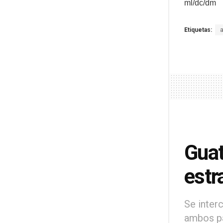
ml/dc/dm
Etiquetas:
Guat
estr
Se inter
ambos pa