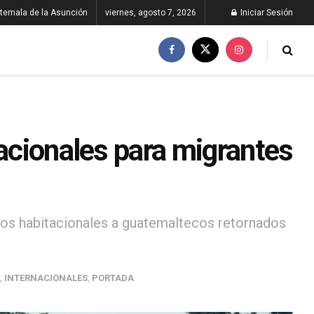
temala de la Asunción
viernes, agosto 7, 2026
Iniciar Sesión
tacionales para migrantes
dios habitacionales a guatemaltecos retornados
,
INTERNACIONALES
,
PORTADA