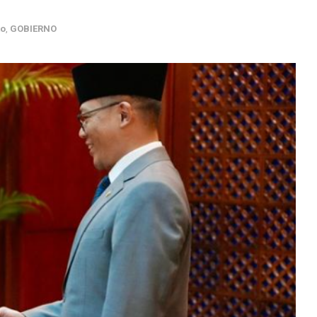
to
,
GOBIERNO