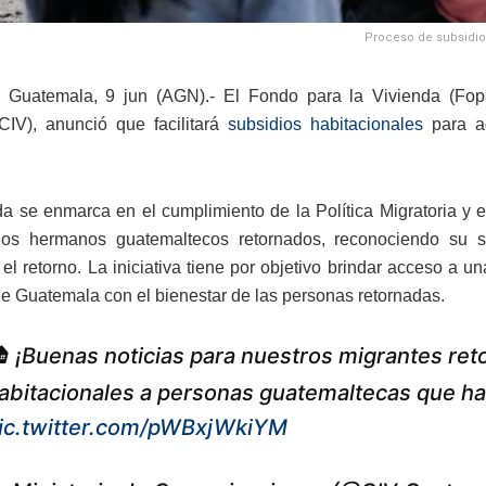
Proceso de subsidios
Guatemala, 9 jun (AGN).- El Fondo para la Vivienda (Fopav
CIV), anunció que facilitará
subsidios habitacionales
para aq
a se enmarca en el cumplimiento de la Política Migratoria y 
los hermanos guatemaltecos retornados, reconociendo su s
 el retorno. La iniciativa tiene por objetivo brindar acceso a u
e Guatemala con el bienestar de las personas retornadas.
 ¡Buenas noticias para nuestros migrantes ret
abitacionales a personas guatemaltecas que han
ic.twitter.com/pWBxjWkiYM