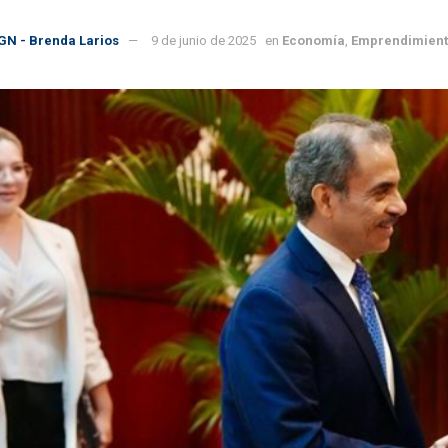
GN - Brenda Larios
9 de junio de 2025
en
Economía
,
Emprendimien