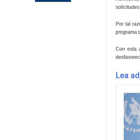
solicitude
Por tal ra
programa d
Con esta a
desfavoreci
Lea a