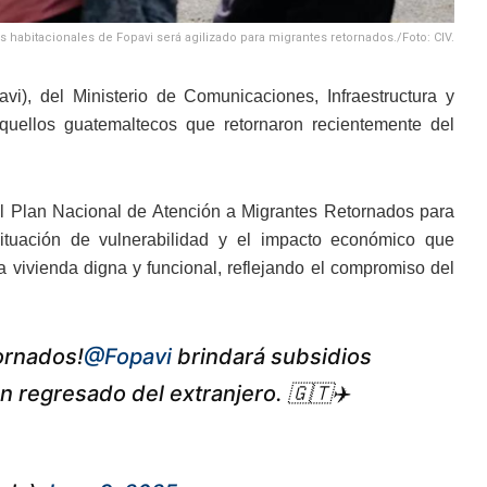
 habitacionales de Fopavi será agilizado para migrantes retornados./Foto: CIV.
i), del Ministerio de Comunicaciones, Infraestructura y
uellos guatemaltecos que retornaron recientemente del
el Plan Nacional de Atención a Migrantes Retornados para
ituación de vulnerabilidad y el impacto económico que
na vivienda digna y funcional, reflejando el compromiso del
ornados!
@Fopavi
brindará subsidios
 regresado del extranjero. 🇬🇹✈️