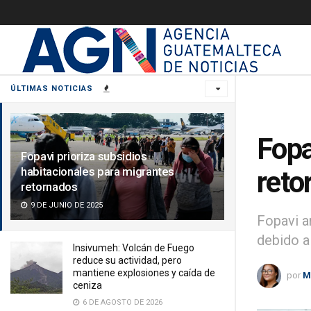
ÚLTIMAS NOTICIAS
Fopa
Fopavi prioriza subsidios
habitacionales para migrantes
reto
retornados
9 DE JUNIO DE 2025
Fopavi a
debido a
Insivumeh: Volcán de Fuego
reduce su actividad, pero
mantiene explosiones y caída de
por
M
ceniza
6 DE AGOSTO DE 2026