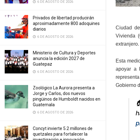
6 DE AGOSTO DE 2026
Privados de libertad producirán
aproximadamente 800 adoquines
Ciudad de 
diarios
Vivienda (
6 DE AGOSTO DE 2026
extranjero.
Ministerio de Cultura y Deportes
anuncia la edición 2027 de
Esta medid
Guatepaz
apoyar a 
6 DE AGOSTO DE 2026
representa
Gobierno d
Zoológico La Aurora presenta a
Jorge y Carlos, dos nuevos
pingüinos de Humboldt nacidos en

Guatemala
h
6 DE AGOSTO DE 2026
p
Concyt invierte 5.2 millones de
quetzales para fortalecer la
investigación e innovación