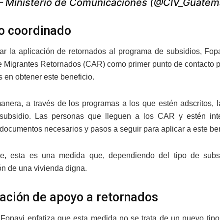
 Ministerio de Comunicaciones (@CIV_Guatem
o coordinado
itar la aplicación de retornados al programa de subsidios, Fo
e Migrantes Retornados (CAR) como primer punto de contacto p
s en obtener este beneficio.
anera, a través de los programas a los que estén adscritos, 
 subsidio. Las personas que lleguen a los CAR y estén inter
 documentos necesarios y pasos a seguir para aplicar a este ben
e, esta es una medida que, dependiendo del tipo de subsid
ón de una vivienda digna.
zación de apoyo a retornados
Fopavi enfatiza que esta medida no se trata de un nuevo tipo d