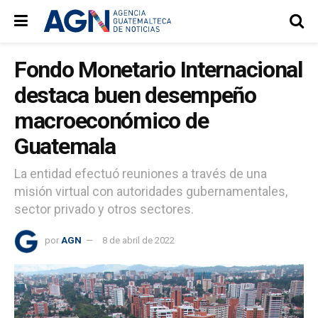
Fondo Monetario Internacional
destaca buen desempeño
macroeconómico de
Guatemala
La entidad efectuó reuniones a través de una
misión virtual con autoridades gubernamentales,
sector privado y otros sectores.
por
AGN
8 de abril de 2022