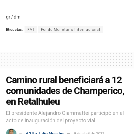
gr / dm
Etiquetas:
FMI
Fondo Monetario Internacional
Camino rural beneficiará a 12
comunidades de Champerico,
en Retalhuleu
El presidente Alejandro Giammattei participó en el
acto de inauguración del proyecto vial.
por
AGN - Julio Morales
8 de abril de 2022