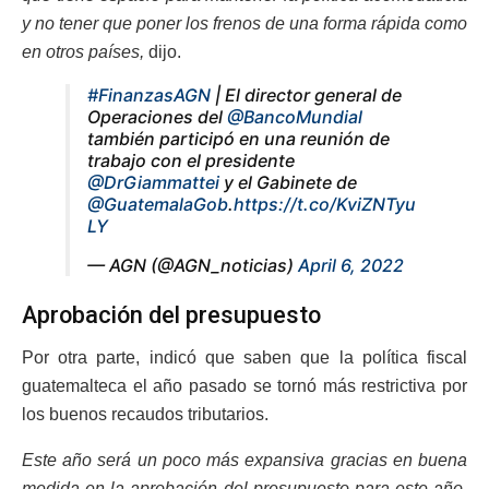
y no tener que poner los frenos de una forma rápida como
en otros países,
dijo.
#FinanzasAGN
| El director general de
Operaciones del
@BancoMundial
también participó en una reunión de
trabajo con el presidente
@DrGiammattei
y el Gabinete de
@GuatemalaGob
.
https://t.co/KviZNTyu
LY
— AGN (@AGN_noticias)
April 6, 2022
Aprobación del presupuesto
Por otra parte, indicó que saben que la política fiscal
guatemalteca el año pasado se tornó más restrictiva por
los buenos recaudos tributarios.
Este año será un poco más expansiva gracias en buena
medida en la aprobación del presupuesto para este año,