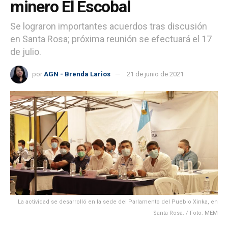
minero El Escobal
Se lograron importantes acuerdos tras discusión
en Santa Rosa; próxima reunión se efectuará el 17
de julio.
por
AGN - Brenda Larios
21 de junio de 2021
La actividad se desarrolló en la sede del Parlamento del Pueblo Xinka, en
Santa Rosa. / Foto: MEM