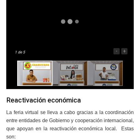
-
+
1
de 5
Reactivación económica
La feria virtual se lleva a cabo gracias a la coordinación
entre entidades de Gobierno y cooperación internacional,
que apoyan en la reactivación económica local. Estas
son: