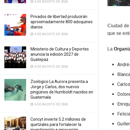
6 DE AGOSTO DE 2026
Privados de libertad producirán
aproximadamente 800 adoquines
Ciudad de 
diarios
que se ext
6 DE AGOSTO DE 2026
La
Organiz
Ministerio de Cultura y Deportes
anuncia la edición 2027 de
Guatepaz
André
6 DE AGOSTO DE 2026
Blanc
Zoológico La Aurora presenta a
Carlo
Jorge y Carlos, dos nuevos
pingüinos de Humboldt nacidos en
Dolor
Guatemala
Enriq
6 DE AGOSTO DE 2026
Felici
Concyt invierte 5.2 millones de
Guill
quetzales para fortalecer la
investigación e innovación