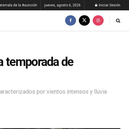
atemala de la Asunción
jueves, agosto 6, 2026
Iniciar Sesión
la temporada de
racterizados por vientos intensos y lluvia