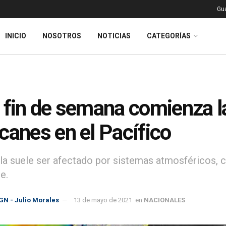
Gu
INICIO
NOSOTROS
NOTICIAS
CATEGORÍAS
 fin de semana comienza 
canes en el Pacífico
a suele ser afectado por sistemas atmosféricos, ca
e.
GN - Julio Morales
13 de mayo de 2021
en
NACIONALES