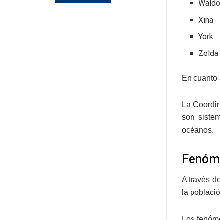
Wald
Xina
York
Zelda
En cuanto 
La Coordi
son sistem
océanos.
Fenóme
A través d
la població
Los fenóme