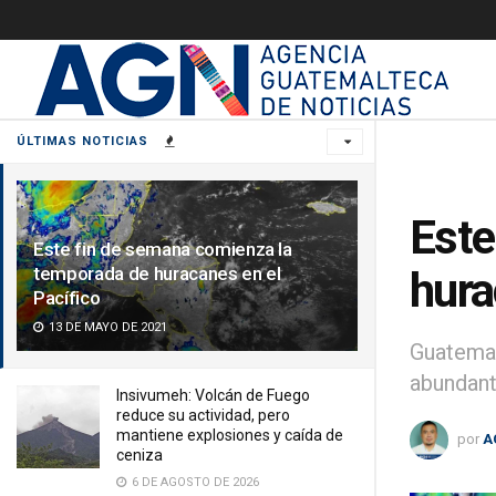
ÚLTIMAS NOTICIAS
Este
Este fin de semana comienza la
temporada de huracanes en el
hura
Pacífico
13 DE MAYO DE 2021
Guatemal
abundant
Insivumeh: Volcán de Fuego
reduce su actividad, pero
mantiene explosiones y caída de
por
A
ceniza
6 DE AGOSTO DE 2026