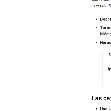
la escala
S
Depre
Torme
kilóme
Hurac
T
I
—
Las ca
Uno
: