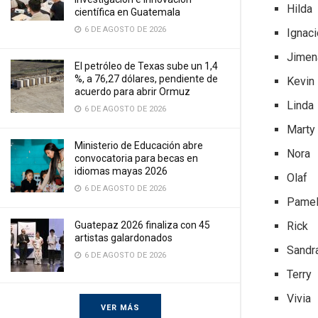
Hilda
científica en Guatemala
6 DE AGOSTO DE 2026
Ignaci
Jimen
El petróleo de Texas sube un 1,4
%, a 76,27 dólares, pendiente de
Kevin
acuerdo para abrir Ormuz
Linda
6 DE AGOSTO DE 2026
Marty
Ministerio de Educación abre
Nora
convocatoria para becas en
idiomas mayas 2026
Olaf
6 DE AGOSTO DE 2026
Pame
Rick
Guatepaz 2026 finaliza con 45
artistas galardonados
Sandr
6 DE AGOSTO DE 2026
Terry
Vivia
VER MÁS