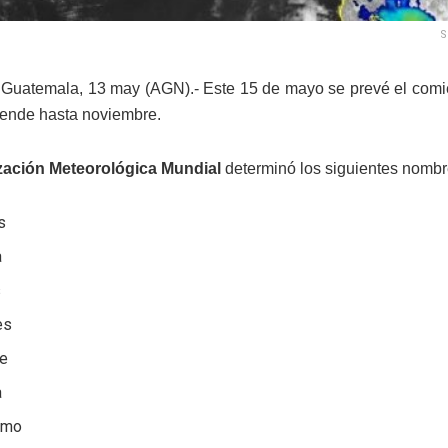
S
Guatemala, 13 may (AGN).- Este 15 de mayo se prevé el comie
iende hasta noviembre.
ación Meteorológica Mundial
determinó los siguientes nombre
s
a
s
es
ue
a
ermo