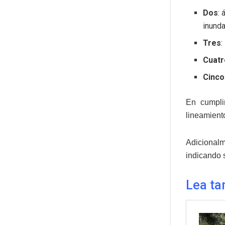
Dos
:
inund
Tres
:
Cuatr
Cinco
En cumpl
lineamiento
Adicionalm
indicando 
Lea ta