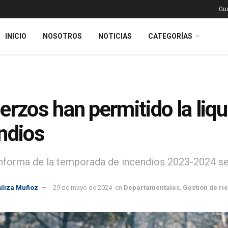
Gu
INICIO
NOSOTROS
NOTICIAS
CATEGORÍAS
erzos han permitido la liqu
ndios
nforma de la temporada de incendios 2023-2024 se 
uliza Muñoz
29 de mayo de 2024
en
Departamentales
,
Gestión de ri