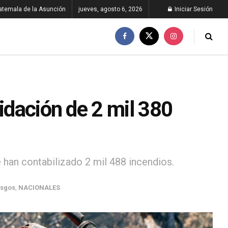
atemala de la Asunción
jueves, agosto 6, 2026
Iniciar Sesión
idación de 2 mil 380
han contabilizado 2 mil 488 incendios.
esgos
,
NACIONALES