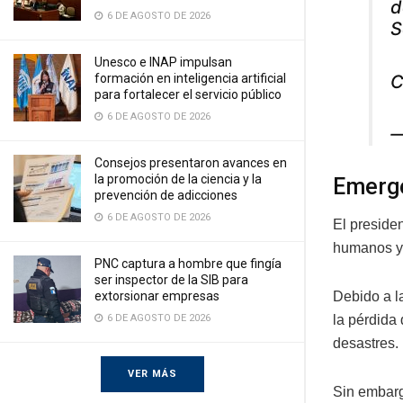
d
6 DE AGOSTO DE 2026
S
Unesco e INAP impulsan
C
formación en inteligencia artificial
para fortalecer el servicio público
6 DE AGOSTO DE 2026
—
Consejos presentaron avances en
la promoción de la ciencia y la
Emerge
prevención de adicciones
6 DE AGOSTO DE 2026
El presiden
humanos y 
PNC captura a hombre que fingía
ser inspector de la SIB para
extorsionar empresas
Debido a l
6 DE AGOSTO DE 2026
la pérdida 
desastres.
VER MÁS
Sin embarg