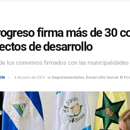
rogreso firma más de 30 c
ectos de desarrollo
 de los convenios firmados con las municipalidades
GN
4 de junio de 2024
en
Departamentales
,
Desarrollo Social
,
El Pr