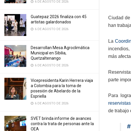
6 DE AGOSTO DE 2026
Guatepaz 2026 finaliza con 45
Ciudad de 
artistas galardonados
han trabaj
6 DE AGOSTO DE 2026
La
Coordin
Desarrollan Mesa Agroclimática
incendios,
Municipal en Sibilia,
más afecta
Quetzaltenango
6 DE AGOSTO DE 2026
Reservista
parte impor
Vicepresidenta Karin Herrera viaja
a Colombia para la toma de
posesión de Abelardo de la
Para logr
Espriella
reservistas
6 DE AGOSTO DE 2026
de trabajo 
SVET brinda informe de avances
contra la trata de personas ante la
#
OEA