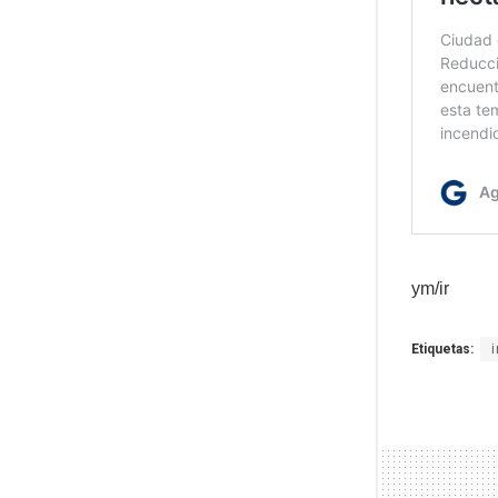
ym/ir
Etiquetas: