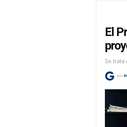
El P
proy
Se trata
por
A