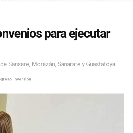
onvenios para ejecutar
 de Sansare, Morazán, Sanarate y Guastatoya.
ogreso
,
Inversión