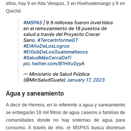
ellos, hay 9 en Alta Verapaz, 3 en Huehuetenango y 9 en
Quiché.
#MSPAS
| 9.9 millones fueron invertidos
en el remozamiento de 18 puestos de
salud a través del Proyecto Crecer
Sano.
#TercerInformeGT
#ElAñoDeLosLogros
#ElGobDeLosGuatemaltecos
#SaludMásCercaDeTi
pic.twitter.com/B1Hitu0yyA
— Ministerio de Salud Pública
(@MinSaludGuate)
January 17, 2023
Agua y saneamiento
A decir de Herrera, en lo referente a agua y saneamiento
se entregarán 18 mil filtros de agua caseros a familias de
comunidades donde no hay sistemas de agua para
consumo. A través de ello, el MSPAS busca disminuir