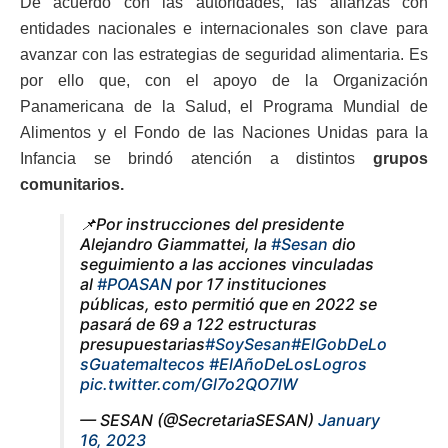
De acuerdo con las autoridades, las alianzas con
entidades nacionales e internacionales son clave para
avanzar con las estrategias de seguridad alimentaria. Es
por ello que, con el apoyo de la Organización
Panamericana de la Salud, el Programa Mundial de
Alimentos y el Fondo de las Naciones Unidas para la
Infancia se brindó atención a distintos
grupos
comunitarios.
📌Por instrucciones del presidente
Alejandro Giammattei, la
#Sesan
dio
seguimiento a las acciones vinculadas
al
#POASAN
por 17 instituciones
públicas, esto permitió que en 2022 se
pasará de 69 a 122 estructuras
presupuestarias
#SoySesan
#ElGobDeLo
sGuatemaltecos
#ElAñoDeLosLogros
pic.twitter.com/Gl7o2QO7lW
— SESAN (@SecretariaSESAN)
January
16, 2023