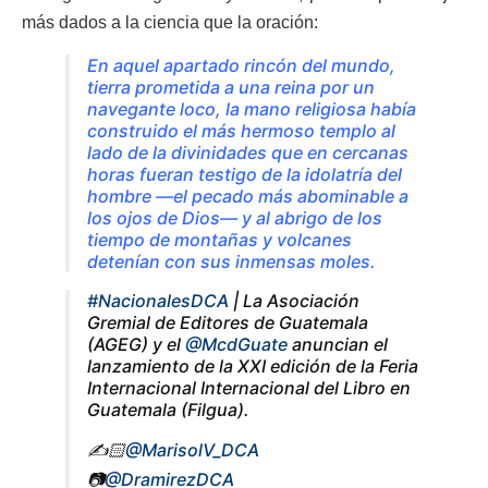
más dados a la ciencia que la oración:
En aquel apartado rincón del mundo,
tierra prometida a una reina por un
navegante loco, la mano religiosa había
construido el más hermoso templo al
lado de la divinidades que en cercanas
horas fueran testigo de la idolatría del
hombre —el pecado más abominable a
los ojos de Dios— y al abrigo de los
tiempo de montañas y volcanes
detenían con sus inmensas moles.
#NacionalesDCA
| La Asociación
Gremial de Editores de Guatemala
(AGEG) y el
@McdGuate
anuncian el
lanzamiento de la XXI edición de la Feria
Internacional Internacional del Libro en
Guatemala (Filgua).
✍️🏻
@MarisolV_DCA
📷
@DramirezDCA