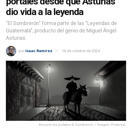
portales desde que Asturias
dio vida a la leyenda
"El Sombrerón" forma parte de las "Leyendas de
Guatemala", producto del genio de Miguel Ángel
Asturias.
por
Isaac Ramirez
16 de octubre de 2024
Recorre los portales El Sombrerón. / Imagen: Pinterest.