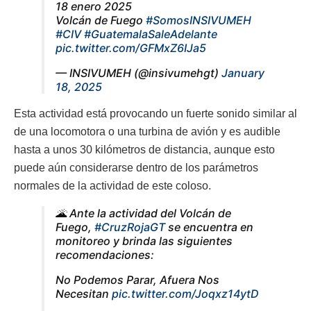
18 enero 2025
Volcán de Fuego
#SomosINSIVUMEH
#CIV
#GuatemalaSaleAdelante
pic.twitter.com/GFMxZ6IJa5
— INSIVUMEH (@insivumehgt)
January
18, 2025
Esta actividad está provocando un fuerte sonido similar al
de una locomotora o una turbina de avión y es audible
hasta a unos 30 kilómetros de distancia, aunque esto
puede aún considerarse dentro de los parámetros
normales de la actividad de este coloso.
🌋 Ante la actividad del Volcán de
Fuego,
#CruzRojaGT
se encuentra en
monitoreo y brinda las siguientes
recomendaciones:
No Podemos Parar, Afuera Nos
Necesitan
pic.twitter.com/Joqxz14ytD