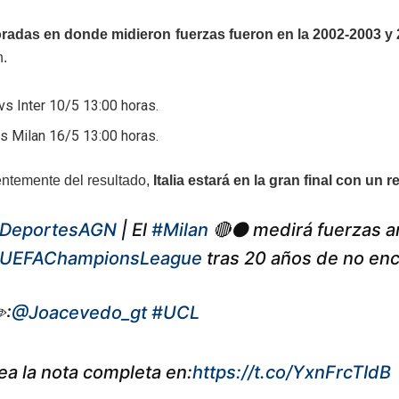
radas en donde midieron fuerzas fueron en la 2002-2003 y
n.
vs Inter 10/5 13:00 horas.
vs Milan 16/5 13:00 horas.
ntemente del resultado,
Italia estará en la gran final con un 
DeportesAGN
| El
#Milan
🔴⚫️ medirá fuerzas a
UEFAChampionsLeague
tras 20 años de no enc
️:
@Joacevedo_gt
#UCL
ea la nota completa en:
https://t.co/YxnFrcTIdB