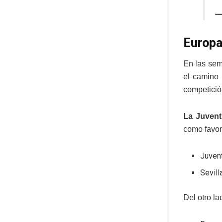
—
Europa
En las sem
el camino 
competició
La Juvent
como favori
Juvent
Sevill
Del otro l