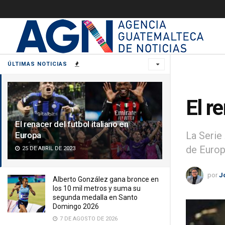
ÚLTIMAS NOTICIAS
El r
El renacer del futbol italiano en
La Serie
Europa
de Europ
25 DE ABRIL DE 2023
por
J
Alberto González gana bronce en
los 10 mil metros y suma su
segunda medalla en Santo
Domingo 2026
7 DE AGOSTO DE 2026