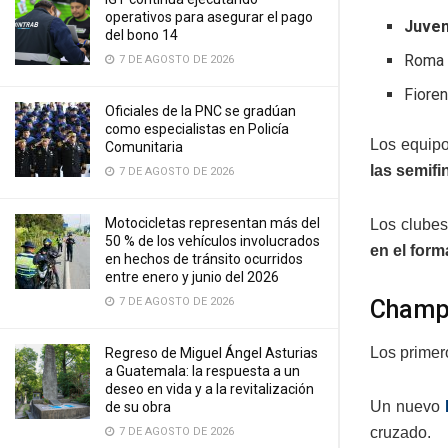
operativos para asegurar el pago
Juve
del bono 14
Roma
7 DE AGOSTO DE 2026
Fioren
Oficiales de la PNC se gradúan
como especialistas en Policía
Los equipo
Comunitaria
las semif
7 DE AGOSTO DE 2026
Motocicletas representan más del
Los clube
50 % de los vehículos involucrados
en el form
en hechos de tránsito ocurridos
entre enero y junio del 2026
7 DE AGOSTO DE 2026
Champ
Los primer
Regreso de Miguel Ángel Asturias
a Guatemala: la respuesta a un
deseo en vida y a la revitalización
Un nuevo
de su obra
cruzado.
7 DE AGOSTO DE 2026