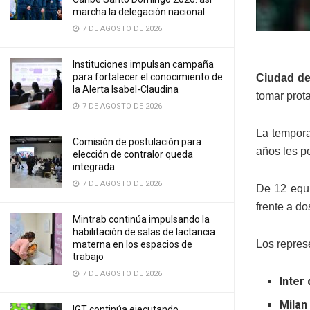
marcha la delegación nacional
7 DE AGOSTO DE 2026
Instituciones impulsan campaña
para fortalecer el conocimiento de
Ciudad de
la Alerta Isabel-Claudina
tomar prot
7 DE AGOSTO DE 2026
La tempora
Comisión de postulación para
años les p
elección de contralor queda
integrada
7 DE AGOSTO DE 2026
De 12 equ
frente a d
Mintrab continúa impulsando la
habilitación de salas de lactancia
Los represe
materna en los espacios de
trabajo
7 DE AGOSTO DE 2026
Inter
Milan
IGT continúa ejecutando