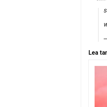
S
W
—
Lea t