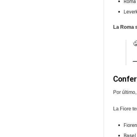
Roma 
Lever
La Roma s

—
Confer
Por último
La Fiore te
Fioren
Basel 