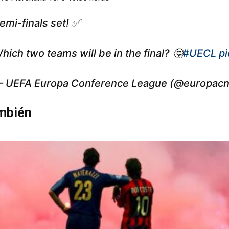
emi-finals set! ✅
hich two teams will be in the final? 🤔
#UECL
p
 UEFA Europa Conference League (@europacn
ambién