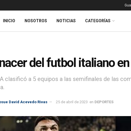
Gua
INICIO
NOSOTROS
NOTICIAS
CATEGORÍAS
enacer del futbol italiano e
 A clasificó a 5 equipos a las semifinales de las c
a.
osue David Acevedo Rivas
25 de abril de 2023
en
DEPORTES