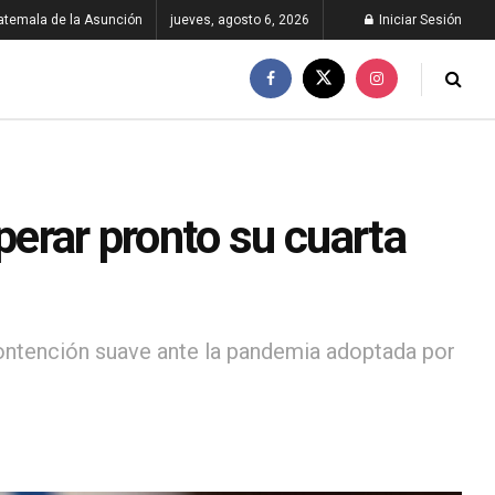
atemala de la Asunción
jueves, agosto 6, 2026
Iniciar Sesión
perar pronto su cuarta
 contención suave ante la pandemia adoptada por