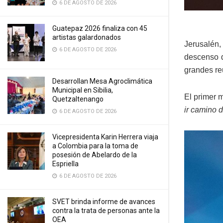
6 DE AGOSTO DE 2026
Guatepaz 2026 finaliza con 45
artistas galardonados
Jerusalén,
6 DE AGOSTO DE 2026
descenso d
grandes re
Desarrollan Mesa Agroclimática
Municipal en Sibilia,
El primer m
Quetzaltenango
ir camino d
6 DE AGOSTO DE 2026
Vicepresidenta Karin Herrera viaja
a Colombia para la toma de
posesión de Abelardo de la
Espriella
6 DE AGOSTO DE 2026
SVET brinda informe de avances
contra la trata de personas ante la
OEA