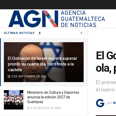
ÚLTIMAS NOTICIAS
El G
El Gobierno de Israel espera superar
pronto su cuarta ola, pero insta a la
ola, 
cautela
5 DE SEPTIEMBRE DE 2021
El prime
el nuevo
Ministerio de Cultura y Deportes
anuncia la edición 2027 de
Guatepaz
por
A
6 DE AGOSTO DE 2026