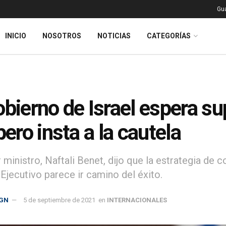
Gu
INICIO
NOSOTROS
NOTICIAS
CATEGORÍAS
obierno de Israel espera su
pero insta a la cautela
r ministro, Naftali Benet, dijo que la estrategia de
 Ejecutivo parece ir camino del éxito.
GN
5 de septiembre de 2021
en
INTERNACIONALES