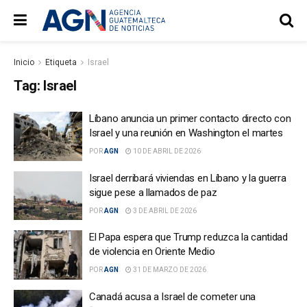
Inicio
Etiqueta
Israel
Tag:
Israel
Líbano anuncia un primer contacto directo con
Israel y una reunión en Washington el martes
POR
AGN
10 DE ABRIL DE 2026
Israel derribará viviendas en Líbano y la guerra
sigue pese a llamados de paz
POR
AGN
3 DE ABRIL DE 2026
El Papa espera que Trump reduzca la cantidad
de violencia en Oriente Medio
POR
AGN
31 DE MARZO DE 2026
Canadá acusa a Israel de cometer una