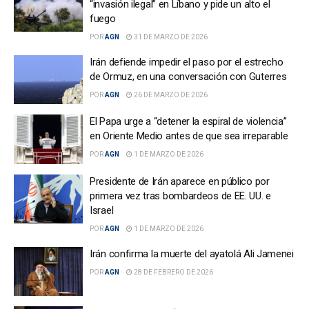
“invasión ilegal” en Líbano y pide un alto el
fuego
POR
AGN
31 DE MARZO DE 2026
Irán defiende impedir el paso por el estrecho
de Ormuz, en una conversación con Guterres
POR
AGN
26 DE MARZO DE 2026
El Papa urge a “detener la espiral de violencia”
en Oriente Medio antes de que sea irreparable
POR
AGN
1 DE MARZO DE 2026
Presidente de Irán aparece en público por
primera vez tras bombardeos de EE. UU. e
Israel
POR
AGN
1 DE MARZO DE 2026
Irán confirma la muerte del ayatolá Ali Jamenei
POR
AGN
28 DE FEBRERO DE 2026