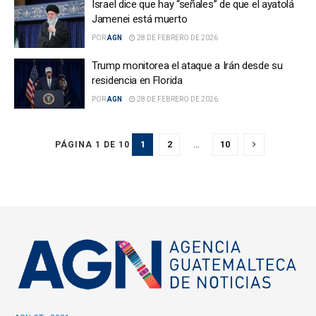
Israel dice que hay “señales” de que el ayatolá
Jamenei está muerto
POR
AGN
28 DE FEBRERO DE 2026
Trump monitorea el ataque a Irán desde su
residencia en Florida
POR
AGN
28 DE FEBRERO DE 2026
1
2
…
10
PÁGINA 1 DE 10