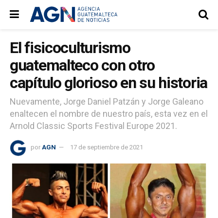
El fisicoculturismo
guatemalteco con otro
capítulo glorioso en su historia
Nuevamente, Jorge Daniel Patzán y Jorge Galeano
enaltecen el nombre de nuestro país, esta vez en el
Arnold Classic Sports Festival Europe 2021.
por
AGN
17 de septiembre de 2021