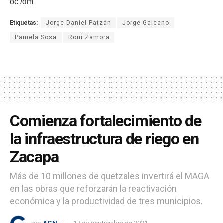
oc /dm
Etiquetas:
Jorge Daniel Patzán
Jorge Galeano
Pamela Sosa
Roni Zamora
Comienza fortalecimiento de
la infraestructura de riego en
Zacapa
Más de 10 millones de quetzales invertirá el MAGA
en las obras que reforzarán la reactivación
económica y la productividad de tres municipios.
por
AGN
17 de septiembre de 2021