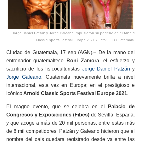
Jorga Daniel Patzán y Jorge Galeano impusieron su poderío en el Arnold
Classic Sports Festival Europe 2021. / Foto: IFBB Guatemala.
Ciudad de Guatemala, 17 sep (AGN).– De la mano del
entrenador guatemalteco
Roni Zamora
, el esfuerzo y
sacrificio de los fisicoculturistas
Jorge Daniel Patzán
y
Jorge Galeano
, Guatemala nuevamente brilla a nivel
internacional, esta vez en Europa; en el prestigioso e
icónico
Arnold Classic Sports Festival Europe 2021
.
El magno evento, que se celebra en el
Palacio de
Congresos y Exposiciones (Fibes)
de Sevilla, España,
y que acoge a más de 20 mil personas, entre estas más
de 6 mil competidores, Patzán y Galeano hicieron que el
nombre del país quedara registrado desde ya entre las