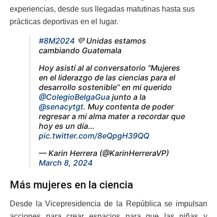
experiencias, desde sus llegadas matutinas hasta sus
prácticas deportivas en el lugar.
#8M2024
💜 Unidas estamos
cambiando Guatemala
Hoy asistí al al conversatorio “Mujeres
en el liderazgo de las ciencias para el
desarrollo sostenible” en mi querido
@ColegioBelgaGua
junto a la
@senacytgt
. Muy contenta de poder
regresar a mi alma mater a recordar que
hoy es un día…
pic.twitter.com/8eQpgH39QQ
— Karin Herrera (@KarinHerreraVP)
March 8, 2024
Más mujeres en la ciencia
Desde la Vicepresidencia de la República se impulsan
acciones para crear espacios para que las niñas y