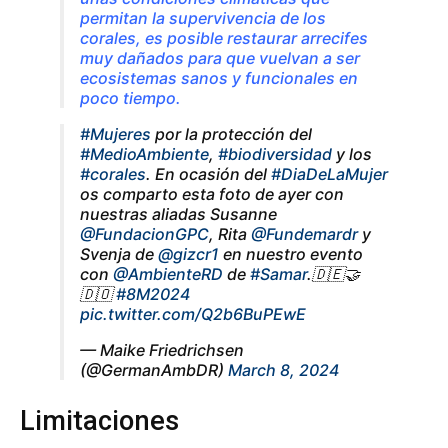
permitan la supervivencia de los
corales, es posible restaurar arrecifes
muy dañados para que vuelvan a ser
ecosistemas sanos y funcionales en
poco tiempo.
#Mujeres
por la protección del
#MedioAmbiente
,
#biodiversidad
y los
#corales
. En ocasión del
#DiaDeLaMujer
os comparto esta foto de ayer con
nuestras aliadas Susanne
@FundacionGPC
, Rita
@Fundemardr
y
Svenja de
@gizcr1
en nuestro evento
con
@AmbienteRD
de
#Samar
.🇩🇪🤝
🇩🇴
#8M2024
pic.twitter.com/Q2b6BuPEwE
— Maike Friedrichsen
(@GermanAmbDR)
March 8, 2024
Limitaciones