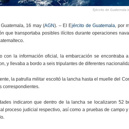
Ejército de Guatemala i
 Guatemala, 16 may (
AGN
). – El E
jército de Guatemala
, por 
n que transportaba posibles ilícitos durante operaciones nav
uatemalteco.
 con la información oficial, la embarcación se encontraba a
on, y llevaba a bordo a seis tripulantes de diferentes nacionalid
nte, la patrulla militar escoltó la lancha hasta el muelle del 
s correspondientes.
dades indicaron que dentro de la lancha se localizaron 52 b
al proceso judicial respectivo, así como a pruebas de campo y co
do.