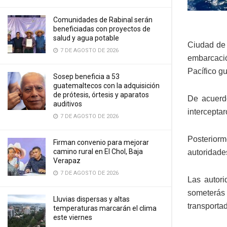
Comunidades de Rabinal serán
beneficiadas con proyectos de
salud y agua potable
Ciudad de
7 DE AGOSTO DE 2026
embarcació
Pacífico g
Sosep beneficia a 53
guatemaltecos con la adquisición
de prótesis, órtesis y aparatos
De acuerdo
auditivos
interceptar
7 DE AGOSTO DE 2026
Posteriorme
Firman convenio para mejorar
camino rural en El Chol, Baja
autoridade
Verapaz
7 DE AGOSTO DE 2026
Las autori
someterás 
Lluvias dispersas y altas
transporta
temperaturas marcarán el clima
este viernes