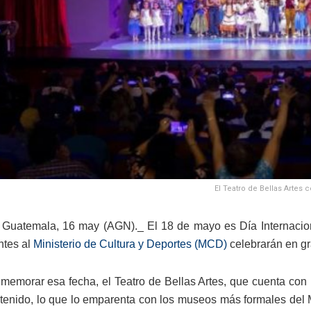
El Teatro de Bellas Artes 
Guatemala, 16 may (AGN)._ El 18 de mayo es Día Internaciona
ntes al
Ministerio de Cultura y Deportes (MCD)
celebrarán en gr
memorar esa fecha, el Teatro de Bellas Artes, que cuenta con u
a tenido, lo que lo emparenta con los museos más formales del 