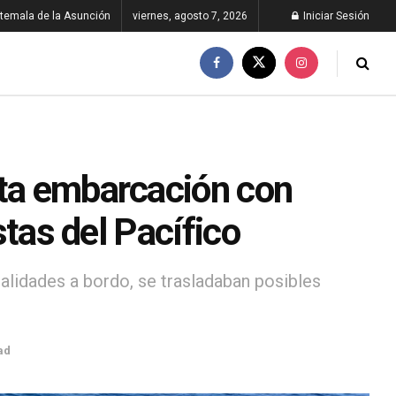
temala de la Asunción
viernes, agosto 7, 2026
Iniciar Sesión
pta embarcación con
ostas del Pacífico
alidades a bordo, se trasladaban posibles
ad