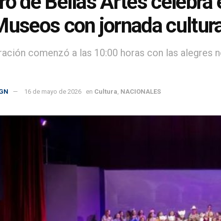
ro de Bellas Artes celebra 
Museos con jornada cultura
ración comenzó a las 10:00 horas con las alegres n
GN
16 de mayo de 2026
en
Cultura
,
NACIONALES