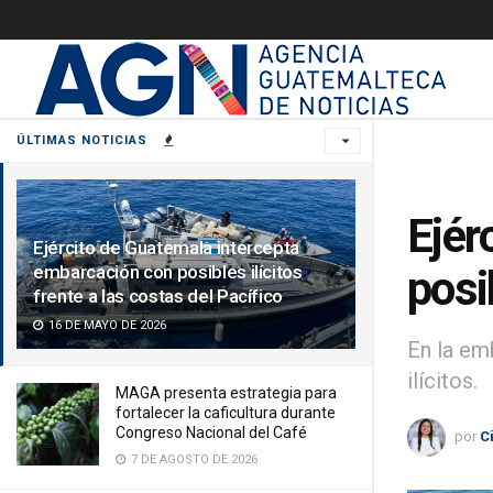
ÚLTIMAS NOTICIAS
Ejér
Ejército de Guatemala intercepta
embarcación con posibles ilícitos
posi
frente a las costas del Pacífico
16 DE MAYO DE 2026
En la em
ilícitos.
MAGA presenta estrategia para
fortalecer la caficultura durante
Congreso Nacional del Café
por
C
7 DE AGOSTO DE 2026