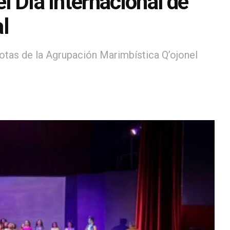
el Día Internacional de
l
otas de la Agrupación Marimbística Q’ojonel