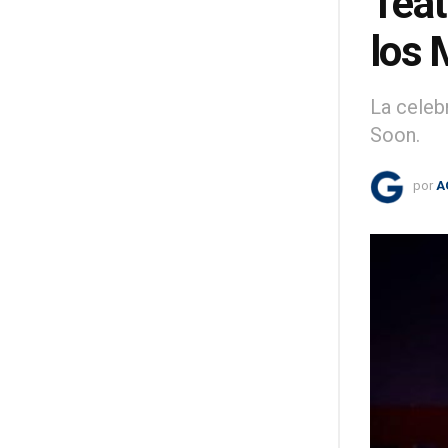
Teat
los 
La celeb
Soon.
por
A