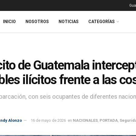
Gua
INICIO
NOSOTROS
NOTICIAS
CATEGORÍAS
cito de Guatemala interce
bles ilícitos frente a las c
barcación, con seis ocupantes de diferentes nacion
indy Alonzo
16 de mayo de 2026
en
NACIONALES
,
PORTADA
,
Segurid