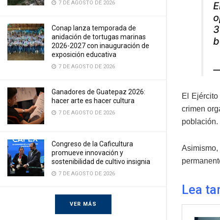
7 DE AGOSTO DE 2026
E
o
3
Conap lanza temporada de
anidación de tortugas marinas
b
2026-2027 con inauguración de
exposición educativa
7 DE AGOSTO DE 2026
—
Ganadores de Guatepaz 2026:
El Ejércit
hacer arte es hacer cultura
crimen orga
7 DE AGOSTO DE 2026
población.
Congreso de la Caficultura
Asimismo, 
promueve innovación y
permanente
sostenibilidad de cultivo insignia
7 DE AGOSTO DE 2026
Lea ta
VER MÁS