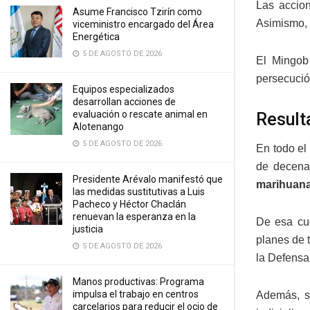
Las accio
Asume Francisco Tzirín como
Asimismo, 
viceministro encargado del Área
Energética
5 DE AGOSTO DE 2026
El Mingob
persecució
Equipos especializados
desarrollan acciones de
evaluación o rescate animal en
Result
Alotenango
5 DE AGOSTO DE 2026
En todo el
de decena
Presidente Arévalo manifestó que
marihuan
las medidas sustitutivas a Luis
Pacheco y Héctor Chaclán
renuevan la esperanza en la
De esa cue
justicia
planes de t
5 DE AGOSTO DE 2026
la Defensa
Manos productivas: Programa
impulsa el trabajo en centros
Además, se
carcelarios para reducir el ocio de