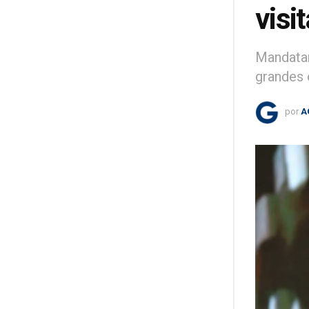
visit
Mandatar
grandes 
por
A