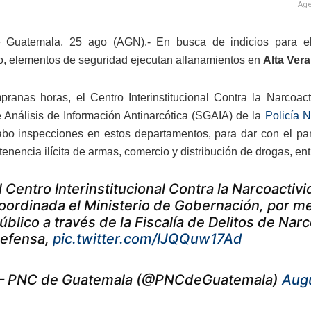
Age
 Guatemala, 25 ago (AGN).- En busca de indicios para el f
co, elementos de seguridad ejecutan allanamientos en
Alta Vera
ranas horas, el Centro Interinstitucional Contra la Narcoac
 Análisis de Información Antinarcótica (SGAIA) de la
Policía N
abo inspecciones en estos departamentos, para dar con el pa
tenencia ilícita de armas, comercio y distribución de drogas, ent
l Centro Interinstitucional Contra la Narcoact
oordinada el Ministerio de Gobernación, por m
úblico a través de la Fiscalía de Delitos de Narc
efensa,
pic.twitter.com/IJQQuw17Ad
 PNC de Guatemala (@PNCdeGuatemala)
Augu