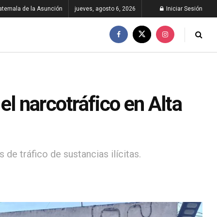
atemala de la Asunción
jueves, agosto 6, 2026
Iniciar Sesión
el narcotráfico en Alta
de tráfico de sustancias ilícitas.