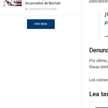
judicializa
los privados de libertad
5 DE AGOSTO DE 2026
[
p
VER MÁS
—
Denunc
Por último
líneas tel
Los número
Lea ta