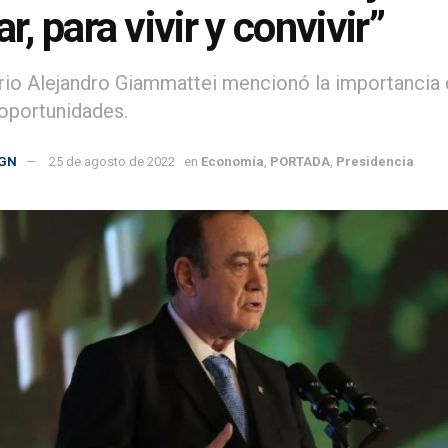
ar, para vivir y convivir”
io Alejandro Giammattei mencionó la importancia 
oportunidades.
GN
25 de agosto de 2022
en
Economía
,
PORTADA
,
Presidencia