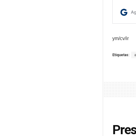
ym/cv/ir
Etiquetas:
Pres