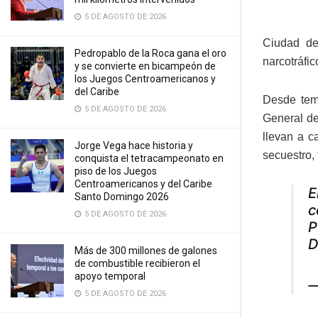
5 DE AGOSTO DE 2026
Ciudad de
Pedropablo de la Roca gana el oro
narcotráfi
y se convierte en bicampeón de
los Juegos Centroamericanos y
del Caribe
Desde temp
5 DE AGOSTO DE 2026
General de
llevan a c
Jorge Vega hace historia y
secuestro, 
conquista el tetracampeonato en
piso de los Juegos
Centroamericanos y del Caribe
E
Santo Domingo 2026
c
5 DE AGOSTO DE 2026
P
D
Más de 300 millones de galones
de combustible recibieron el
apoyo temporal
—
5 DE AGOSTO DE 2026