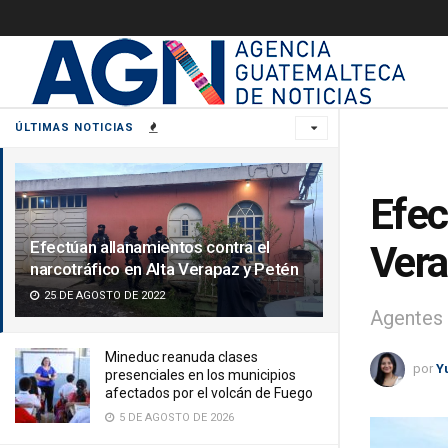
ÚLTIMAS NOTICIAS
Efec
Efectúan allanamientos contra el
Vera
narcotráfico en Alta Verapaz y Petén
25 DE AGOSTO DE 2022
Agentes 
Mineduc reanuda clases
por
Y
presenciales en los municipios
afectados por el volcán de Fuego
5 DE AGOSTO DE 2026