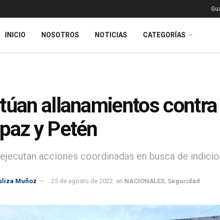
Gu
INICIO
NOSOTROS
NOTICIAS
CATEGORÍAS
túan allanamientos contra 
paz y Petén
ejecutan acciones coordinadas en busca de indicios 
uliza Muñoz
25 de agosto de 2022
en
NACIONALES
,
Seguridad