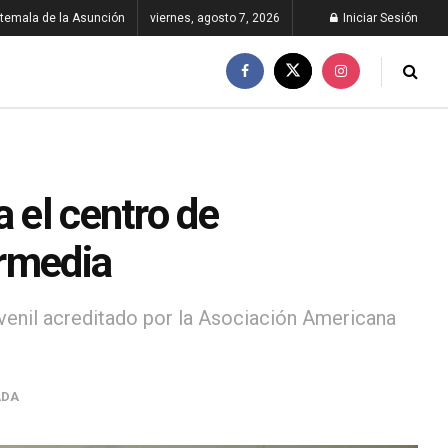
temala de la Asunción
viernes, agosto 7, 2026
Iniciar Sesión
 el centro de
ermedia
enil acreditado por la Asociación Americana
ADA