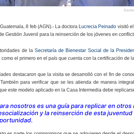
Doctor
Guatemala, 8 feb (AGN).- La doctora
Lucrecia Peinado
visitó e
e Gestión Juvenil para la reinserción de los jóvenes en conflict
toridades de la
Secretaría de Bienestar Social de la Preside
 como el primero en el país que cuenta con la certificación de 
dades destacaron que la visita se desarrolló con el fin de con
. También para verificar que se les atienda de manera integr
ue este modelo aplicado en la Casa Intermedia debe replicarse
ara nosotros es una guía para replicar en otros 
esocialización y la reinserción de esta juventu
portunidad.
to es parte los compromisos que se adquieren desde el despac