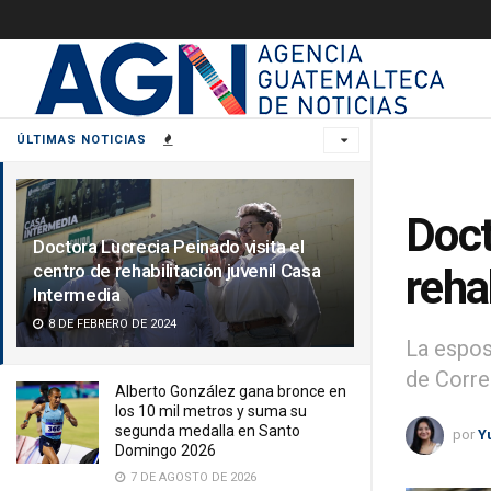
ÚLTIMAS NOTICIAS
Doct
Doctora Lucrecia Peinado visita el
centro de rehabilitación juvenil Casa
reha
Intermedia
8 DE FEBRERO DE 2024
La espos
de Corre
Alberto González gana bronce en
los 10 mil metros y suma su
segunda medalla en Santo
por
Y
Domingo 2026
7 DE AGOSTO DE 2026