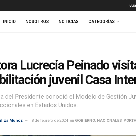
Gua
INICIO
NOSOTROS
NOTICIAS
CATEGORÍAS
ora Lucrecia Peinado visita
bilitación juvenil Casa Int
a del Presidente conoció el Modelo de Gestión Juv
ccionales en Estados Unidos.
uliza Muñoz
8 de febrero de 2024
en
GOBIERNO
,
NACIONALES
,
PORT