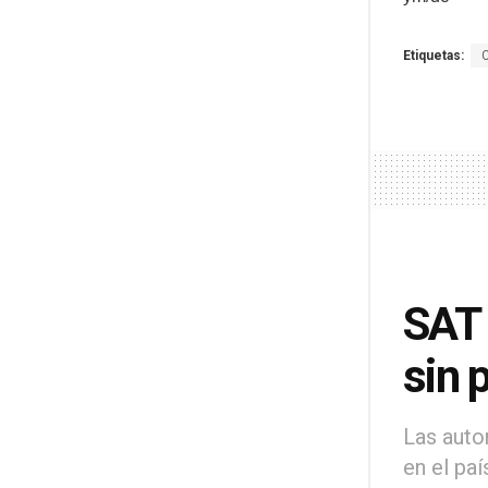
Etiquetas:
SAT 
sin 
Las auto
en el paí