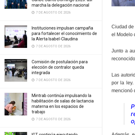
marcha la delegación nacional
7 DE AGOSTO DE 2026
Ciudad de 
Instituciones impulsan campaña
para fortalecer el conocimiento de
el Modelo d
la Alerta Isabel-Claudina
7 DE AGOSTO DE 2026
Junto a au
reconocido
Comisión de postulación para
elección de contralor queda
integrada
Las autori
7 DE AGOSTO DE 2026
por la ley
mencionó q
Mintrab continúa impulsando la
habilitación de salas de lactancia
P
materna en los espacios de
trabajo
r
7 DE AGOSTO DE 2026
o
Además, es
IGT continúa ejecutando