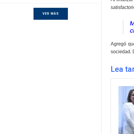
satisfactor
VER MÁS
M
c
Agregó que
sociedad. 
Lea ta