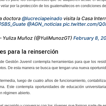
 velar por la protección de los guatemaltecos en condiciones de
a doctora
@lucreciapeinado
visita la Casa Inte
SBS_Guate
@AGN_noticias
pic.twitter.com/Q
 Yuliza Muñoz (@YuliMunozGT)
February 8, 2
es para la reinserción
de Gestión Juvenil contempla herramientas para que los reside
tos. De esta manera se busca que tengan una nueva oportunida
termedia, luego de cuatro años de funcionamiento, contabiliza
ma. Este contempla oportunidades de educación universitaria
n régimen abierto.
r el recorrido y conversar con los jóvenes que forman parte de 