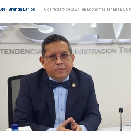
GN - Brenda Larios
8 de febrero de 2024
en
Economía
,
Finanzas
,
GO