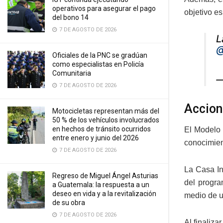
operativos para asegurar el pago
objetivo es
del bono 14
7 DE AGOSTO DE 2026
L
@
Oficiales de la PNC se gradúan
como especialistas en Policía
Comunitaria
—
7 DE AGOSTO DE 2026
Accion
Motocicletas representan más del
50 % de los vehículos involucrados
en hechos de tránsito ocurridos
El Modelo 
entre enero y junio del 2026
conocimien
7 DE AGOSTO DE 2026
La Casa In
Regreso de Miguel Ángel Asturias
del progra
a Guatemala: la respuesta a un
deseo en vida y a la revitalización
medio de u
de su obra
7 DE AGOSTO DE 2026
Al finaliza