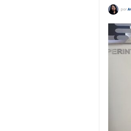
por
A