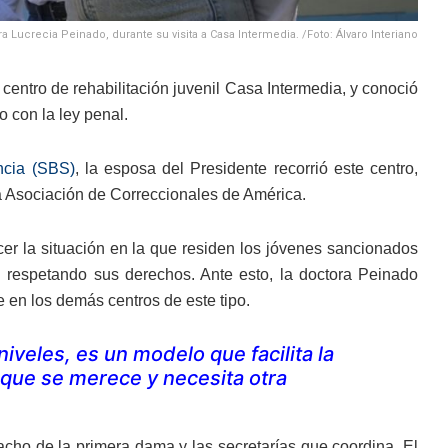
a Lucrecia Peinado, durante su visita a Casa Intermedia. /Foto: Álvaro Interiano
l centro de rehabilitación juvenil Casa Intermedia, y conoció
o con la ley penal.
ncia (SBS)
, la esposa del Presidente recorrió este centro,
la Asociación de Correccionales de América.
ocer la situación en la que residen los jóvenes sancionados
al respetando sus derechos. Ante esto, la doctora Peinado
 en los demás centros de este tipo.
niveles, es un modelo que facilita la
d que se merece y necesita otra
ho de la primera dama y las secretarías que coordina. El