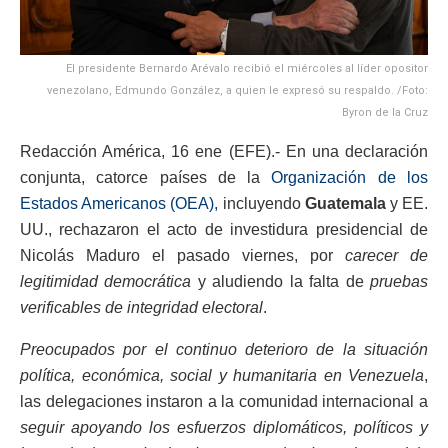
El presidente Bernardo Arévalo recibió el miércoles al líder opositor
venezolano, Edmundo González, a quien le expresó su respaldo. /Foto:
Byron de la Cruz
Redacción América, 16 ene (EFE).- En una declaración
conjunta, catorce países de la
Organización de los
Estados Americanos (OEA),
incluyendo
Guatemala
y EE.
UU., rechazaron el acto de investidura presidencial de
Nicolás Maduro el pasado viernes, por
carecer de
legitimidad democrática
y aludiendo la falta de
pruebas
verificables de integridad electoral
.
Preocupados por el continuo deterioro de la situación
política, económica, social y humanitaria en Venezuela
,
las delegaciones instaron a la comunidad internacional a
seguir apoyando los esfuerzos diplomáticos, políticos y