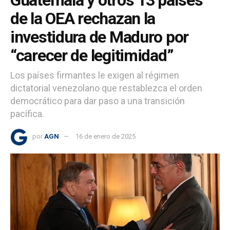
de la OEA rechazan la
investidura de Maduro por
“carecer de legitimidad”
Los países firmantes le exigen al régimen
dictatorial venezolano que restablezca el orden
democrático para dar paso a una transición
pacífica.
por
AGN
16 de enero de 2025