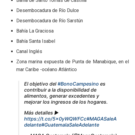
Bahía de Santo Tomás de Castilla
Desembocadura de Río Dulce
Desembocadura de Río Sarstún
Bahía La Graciosa
Bahía Santa Isabel
Canal Inglés
Zona marina expuesta de Punta de Manabique, en el
mar Caribe -océano Atlántico
El objetivo del
#BonoCampesino
es
contribuir a la disponibilidad de
alimentos, generar excedentes y
mejorar los ingresos de los hogares.
Más detalles ▶️
https://t.co/5x0yWQWFCc
#MAGASaleA
delante
#GuatemalaSaleAdelante