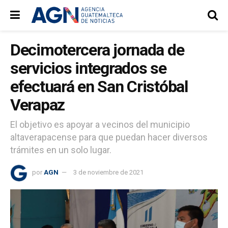
Decimotercera jornada de
servicios integrados se
efectuará en San Cristóbal
Verapaz
El objetivo es apoyar a vecinos del municipio
altaverapacense para que puedan hacer diversos
trámites en un solo lugar.
por
AGN
3 de noviembre de 2021