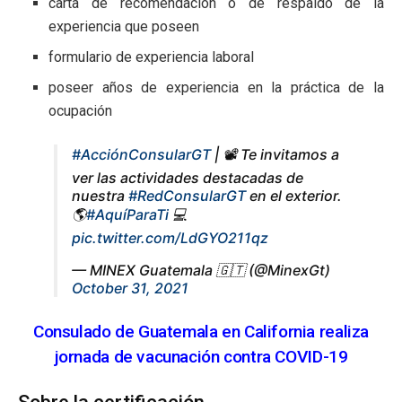
carta de recomendación o de respaldo de la
experiencia que poseen
formulario de experiencia laboral
poseer años de experiencia en la práctica de la
ocupación
#AcciónConsularGT
| 📽️ Te invitamos a
ver las actividades destacadas de
nuestra
#RedConsularGT
en el exterior.
🌎
#AquíParaTi
💻
pic.twitter.com/LdGYO211qz
— MINEX Guatemala 🇬🇹 (@MinexGt)
October 31, 2021
Consulado de Guatemala en California realiza
jornada de vacunación contra COVID-19