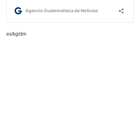
es/kg/dm
Etiquetas:
Ciclo Escolar 2023
clases presenciales
Ministerio de Educación
AGN.GT - 2021