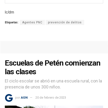
lc/dm
Etiquetas:
Agentes PNC
prevención de delitos
Escuelas de Petén comienzan
las clases
El ciclo escolar se abrió en una escuela rural, con la
presencia de unos 300 niños.
por
AGN
20 de febrero de 2023