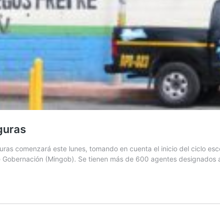
guras
as comenzará este lunes, tomando en cuenta el inicio del ciclo esco
 de Gobernación (Mingob). Se tienen más de 600 agentes designados