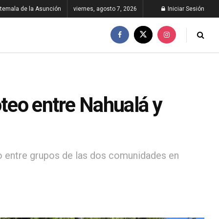
temala de la Asunción
viernes, agosto 7, 2026
Iniciar Sesión
oteo entre Nahualá y
o entre grupos de las dos comunidades en