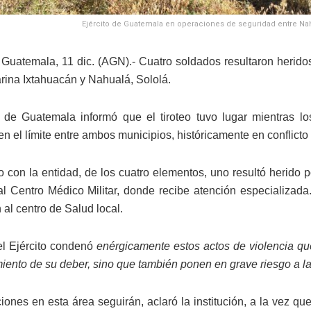
Ejército de Guatemala en operaciones de seguridad entre Nahua
Guatemala, 11 dic. (AGN).- Cuatro soldados resultaron herid
rina Ixtahuacán y Nahualá, Sololá.
de Guatemala informó que el tiroteo tuvo lugar mientras l
n el límite entre ambos municipios, históricamente en conflicto p
 con la entidad, de los cuatro elementos, uno resultó herido p
al Centro Médico Militar, donde recibe atención especializada.
 al centro de Salud local.
 el Ejército condenó
enérgicamente estos actos de violencia que
iento de su deber, sino que también ponen en grave riesgo a la 
iones en esta área seguirán, aclaró la institución, a la vez q