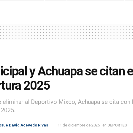
cipal y Achuapa se citan e
tura 2025
 eliminar al Deportivo Mixco, Achuapa se cita con M
 2025.
osue David Acevedo Rivas
11 de diciembre de 2025
en
DEPORTES