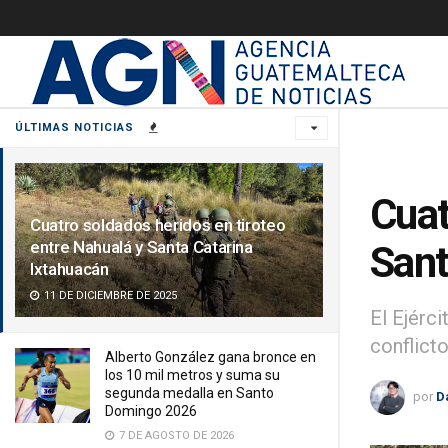
ÚLTIMAS NOTICIAS
Cuat
Cuatro soldados heridos en tiroteo
entre Nahualá y Santa Catarina
Sant
Ixtahuacán
11 DE DICIEMBRE DE 2025
El Ejérc
conflicto
Alberto González gana bronce en
los 10 mil metros y suma su
segunda medalla en Santo
por
D
Domingo 2026
7 DE AGOSTO DE 2026