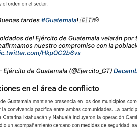
 el orden en el sector.
Buenas tardes
#Guatemala
! 🇬🇹🫡
oldados del Ejército de Guatemala velarán por t
eafirmamos nuestro compromiso con la poblaci
ic.twitter.com/HkpOC2b6vs
 Ejército de Guatemala (@Ejercito_GT)
Decembe
iones en el área de conflicto
o de Guatemala mantiene presencia en los dos municipios como 
y la convivencia pacífica entre ambas comunidades. La participa
a Catarina Ixtahuacán y Nahualá incluyeron la operación Camin
e dio un acompañamiento cercano con medidas de seguridad, sa