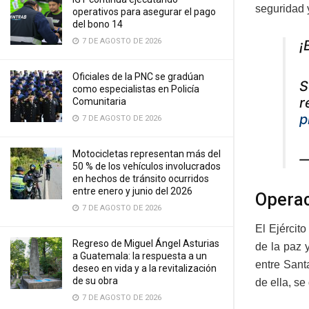
seguridad y
operativos para asegurar el pago
del bono 14
7 DE AGOSTO DE 2026
¡
Oficiales de la PNC se gradúan
S
como especialistas en Policía
r
Comunitaria
p
7 DE AGOSTO DE 2026
Motocicletas representan más del
—
50 % de los vehículos involucrados
en hechos de tránsito ocurridos
entre enero y junio del 2026
Operac
7 DE AGOSTO DE 2026
El Ejércit
Regreso de Miguel Ángel Asturias
de la paz 
a Guatemala: la respuesta a un
entre Sant
deseo en vida y a la revitalización
de su obra
de ella, s
7 DE AGOSTO DE 2026