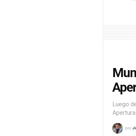
Muni
Aper
Luego de
Apertura
por
J