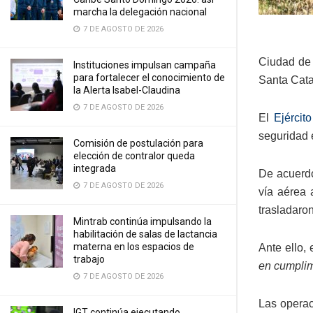
marcha la delegación nacional
7 DE AGOSTO DE 2026
Ciudad de 
Instituciones impulsan campaña
para fortalecer el conocimiento de
Santa Cata
la Alerta Isabel-Claudina
7 DE AGOSTO DE 2026
El
Ejército
seguridad e
Comisión de postulación para
elección de contralor queda
integrada
De acuerdo
7 DE AGOSTO DE 2026
vía aérea 
trasladaron
Mintrab continúa impulsando la
habilitación de salas de lactancia
materna en los espacios de
Ante ello,
trabajo
en cumplim
7 DE AGOSTO DE 2026
Las operac
IGT continúa ejecutando