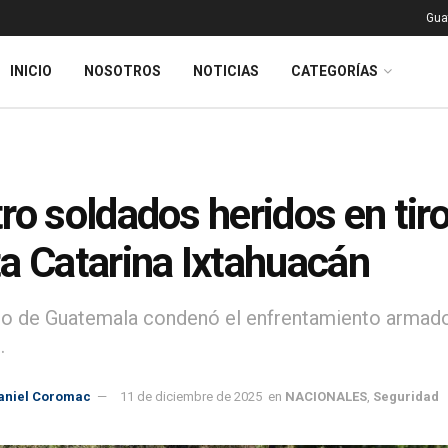
Gua
INICIO
NOSOTROS
NOTICIAS
CATEGORÍAS
ro soldados heridos en tir
a Catarina Ixtahuacán
ito de Guatemala condenó el enfrentamiento armad
.
aniel Coromac
11 de diciembre de 2025
en
NACIONALES
,
Seguridad