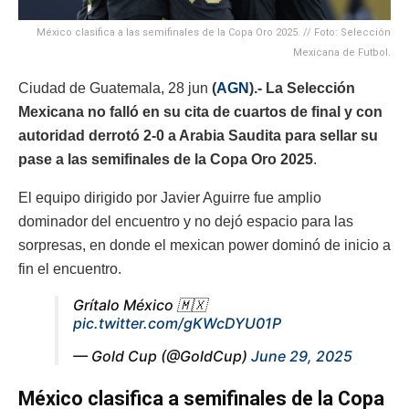
México clasifica a las semifinales de la Copa Oro 2025. // Foto: Selección
Mexicana de Futbol.
Ciudad de Guatemala, 28 jun
(
AGN
).-
La Selección
Mexicana no falló en su cita de cuartos de final y con
autoridad derrotó 2-0 a Arabia Saudita para sellar su
pase a las semifinales de la Copa Oro 2025
.
El equipo dirigido por Javier Aguirre fue amplio
dominador del encuentro y no dejó espacio para las
sorpresas, en donde el mexican power dominó de inicio a
fin el encuentro.
Grítalo México 🇲🇽
pic.twitter.com/gKWcDYU01P
— Gold Cup (@GoldCup)
June 29, 2025
México clasifica a semifinales de la Copa