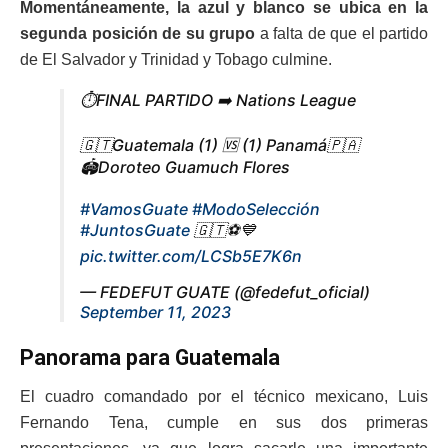
Momentáneamente, la azul y blanco se ubica en la
segunda posición de su grupo
a falta de que el partido
de El Salvador y Trinidad y Tobago culmine.
⏱️FINAL PARTIDO ➡️ Nations League
🇬🇹Guatemala (1) 🆚 (1) Panamá🇵🇦
🏟️Doroteo Guamuch Flores
#VamosGuate
#ModoSelección
#JuntosGuate
🇬🇹⚽️💙
pic.twitter.com/LCSb5E7K6n
— FEDEFUT GUATE (@fedefut_oficial)
September 11, 2023
Panorama para Guatemala
El cuadro comandado por el técnico mexicano, Luis
Fernando Tena, cumple en sus dos primeras