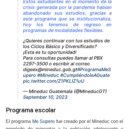
Estos estudiantes en el momento de la
crisis generada por la pandemia habían
abandonado sus estudios, gracias a
este programa que se institucionaliza,
hoy los tenemos de regreso en
programas de modalidades flexibles.
¿Quieres continuar con tus estudios de
los Ciclos Básico y Diversificado?
¡Esta es tu oportunidad!
Para consultas puedes llamar al PBX
2297-3500 o escribir al correo
digeex@mineduc.gob.gt
#ProgramaMeS
upero
#Mineduc
#CumpliéndoleAGuate
pic.twitter.com/Z1PKLIZ1uU
— Mineduc Guatemala (@MineducGT)
September 10, 2023
Programa escolar
El programa
Me Supero
fue creado por el Mineduc con el
propósito de reinsertar a la población adolescente y