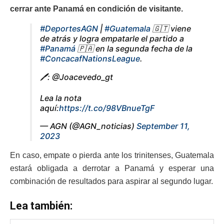
cerrar ante Panamá en condición de visitante.
#DeportesAGN
|
#Guatemala
🇬🇹 viene
de atrás y logra empatarle el partido a
#Panamá
🇵🇦 en la segunda fecha de la
#ConcacafNationsLeague
.
🖊️: @Joacevedo_gt
Lea la nota
aquí:
https://t.co/98VBnueTgF
— AGN (@AGN_noticias)
September 11,
2023
En caso, empate o pierda ante los trinitenses, Guatemala
estará obligada a derrotar a Panamá y esperar una
combinación de resultados para aspirar al segundo lugar.
Lea también: