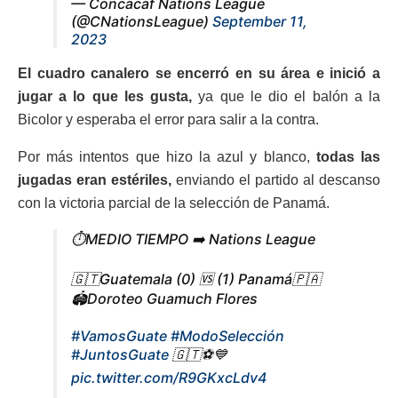
— Concacaf Nations League
(@CNationsLeague)
September 11,
2023
El cuadro canalero se encerró en su área e inició a
jugar a lo que les gusta,
ya que le dio el balón a la
Bicolor y esperaba el error para salir a la contra.
Por más intentos que hizo la azul y blanco,
todas las
jugadas eran estériles,
enviando el partido al descanso
con la victoria parcial de la selección de Panamá.
⏱️MEDIO TIEMPO ➡️ Nations League
🇬🇹Guatemala (0) 🆚 (1) Panamá🇵🇦
🏟️Doroteo Guamuch Flores
#VamosGuate
#ModoSelección
#JuntosGuate
🇬🇹⚽️💙
pic.twitter.com/R9GKxcLdv4