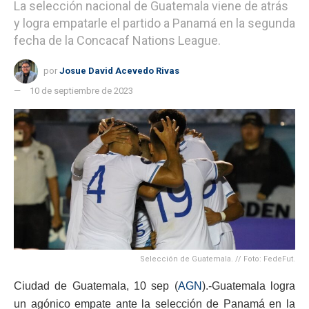
La selección nacional de Guatemala viene de atrás
y logra empatarle el partido a Panamá en la segunda
fecha de la Concacaf Nations League.
por
Josue David Acevedo Rivas
10 de septiembre de 2023
Selección de Guatemala. // Foto: FedeFut.
Ciudad de Guatemala, 10 sep (
AGN
).-Guatemala logra
un agónico empate ante la selección de Panamá en la