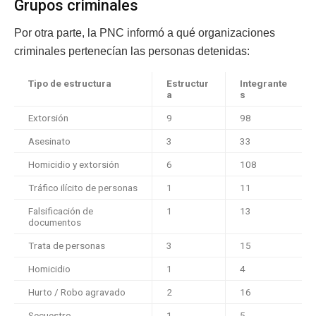
Grupos criminales
Por otra parte, la PNC informó a qué organizaciones
criminales pertenecían las personas detenidas:
Tipo de estructura
Estructur
Integrante
a
s
Extorsión
9
98
Asesinato
3
33
Homicidio y extorsión
6
108
Tráfico ilícito de personas
1
11
Falsificación de
1
13
documentos
Trata de personas
3
15
Homicidio
1
4
Hurto / Robo agravado
2
16
Secuestro
1
5