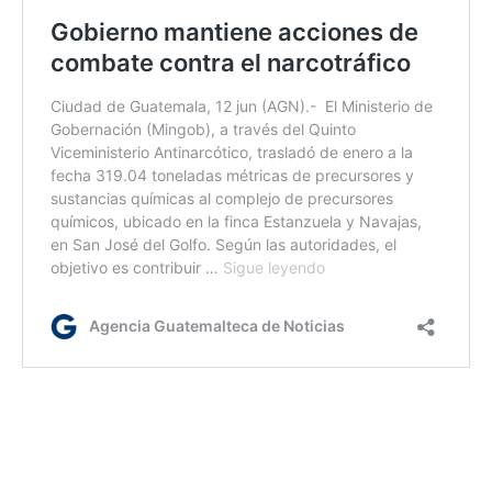
gr / dm
Etiquetas:
capturas
Estructuras criminales