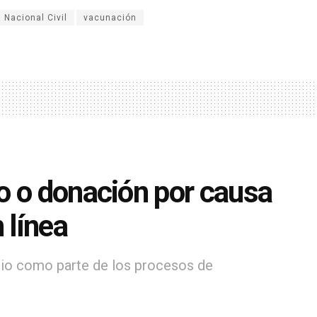
a Nacional Civil
vacunación
o o donación por causa
 línea
cio como parte de los procesos de