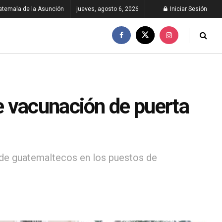
atemala de la Asunción
jueves, agosto 6, 2026
Iniciar Sesión
e vacunación de puerta
a de guatemaltecos en los puestos de