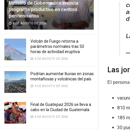
Ministro de Gobernación anuncia
c
programa productivo en centros
a
penitenciarios
d
6 DE AGOSTO DE 2026
L
Volcán de Fuego retorna a
parámetros normales tras 50
horas de actividad eruptiva
—
6 DE AGOSTO DE 2026
Las jo
Podrían aumentar lluvias en zonas
montañosas y volcánicas del país
El persona
6 DE AGOSTO DE 2026
vacun
Final de Guatepaz 2026 se lleva a
810 m
cabo en la Ciudad de Guatemala
185 m
6 DE AGOSTO DE 2026
30 pue