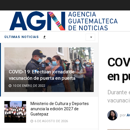
ÚLTIMAS NOTICIAS
COVI
COVID-19: Efectúan jornada de
en p
vacunación de puerta en puerta
10 DE ENERO DE 2022
Durante 
vacunaci
Ministerio de Cultura y Deportes
anuncia la edición 2027 de
Guatepaz
por
A
6 DE AGOSTO DE 2026