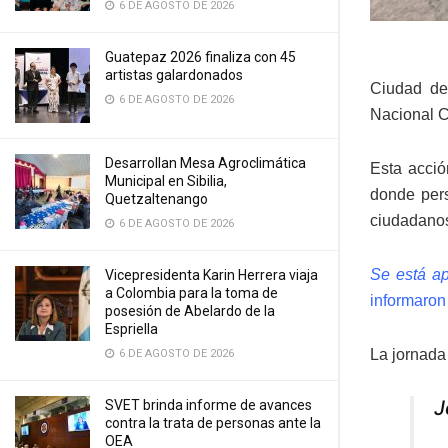
6 DE AGOSTO DE 2026
Guatepaz 2026 finaliza con 45
artistas galardonados
Ciudad de
6 DE AGOSTO DE 2026
Nacional C
Desarrollan Mesa Agroclimática
Esta acció
Municipal en Sibilia,
donde pers
Quetzaltenango
ciudadano
6 DE AGOSTO DE 2026
Se está ap
Vicepresidenta Karin Herrera viaja
a Colombia para la toma de
informaron
posesión de Abelardo de la
Espriella
La jornada 
6 DE AGOSTO DE 2026
J
SVET brinda informe de avances
contra la trata de personas ante la
OEA