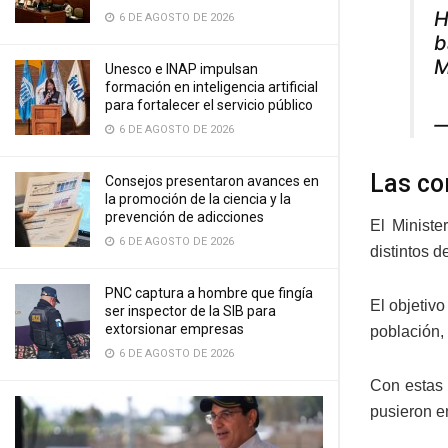
H
6 DE AGOSTO DE 2026
b
M
Unesco e INAP impulsan
formación en inteligencia artificial
para fortalecer el servicio público
—
6 DE AGOSTO DE 2026
Las c
Consejos presentaron avances en
la promoción de la ciencia y la
prevención de adicciones
El Ministe
6 DE AGOSTO DE 2026
distintos d
PNC captura a hombre que fingía
El objetiv
ser inspector de la SIB para
extorsionar empresas
población,
6 DE AGOSTO DE 2026
Con estas 
pusieron e