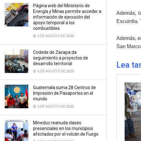
Página web del Ministerio de
Energía y Minas permite acceder a
Además, la
información de ejecución del
Escuintla.
apoyo temporal a los
combustibles
6 DE AGOSTO DE 2026
Además, en
San Marcos
Codede de Zacapa da
seguimiento a proyectos de
Lea ta
desarrollo territorial
6 DE AGOSTO DE 2026
Guatemala suma 28 Centros de
Impresión de Pasaportes en el
mundo
6 DE AGOSTO DE 2026
Mineduc reanuda clases
presenciales en los municipios
afectados por el volcán de Fuego