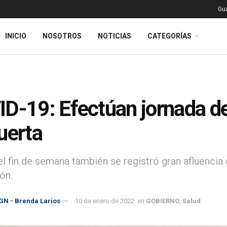
Gu
INICIO
NOSOTROS
NOTICIAS
CATEGORÍAS
D-19: Efectúan jornada d
uerta
el fin de semana también se registró gran afluenci
ón.
GN - Brenda Larios
10 de enero de 2022
en
GOBIERNO
,
Salud