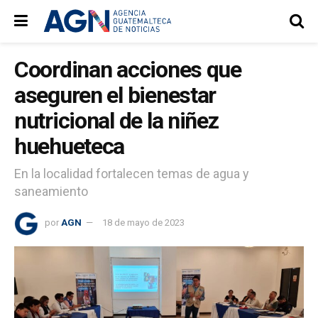
Coordinan acciones que
aseguren el bienestar
nutricional de la niñez
huehueteca
En la localidad fortalecen temas de agua y
saneamiento
por
AGN
18 de mayo de 2023